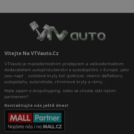
Vítejte Na VTVauto.cz
VTVauto je maloobchodním prodejcem a velkoobchodním
dodavatelem autopříslušenství a autodoplňků v Evropě, jako
jsou např .: ozdobné kryty kol (poklice), okenní deflektory,
autopotahy, autorohože, chromové kryty a rámy, ...
mage-cache-storage
1 
Adobe Inc.
www.vtvauto.cz
Máte zájem o dropshipping, nebo se chcete stát naším
partnerem?
Kontaktujte nás ještě dnes!