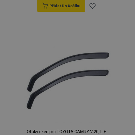
Přidat Do Košíku
Přidat
k
oblíbeným
Ofuky oken pro TOYOTA CAMRY V 20, L +