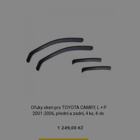
k
zásadách ochrany soukromí společnosti Google
oblíbeným
recently_viewed_product_previous
1 
Adobe Inc.
www.vtvauto.cz
recently_compared_product
1 
Adobe Inc.
www.vtvauto.cz
Ofuky oken pro TOYOTA CAMRY, L + P
recently_compared_product_previous
1 
Adobe Inc.
www.vtvauto.cz
2001-2006, přední a zadní, 4 ks, 4-dv.
1 249,00 Kč
X-Magento-Vary
59 
Adobe Inc.