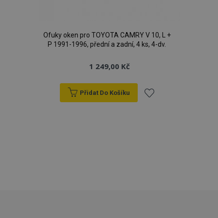
Ofuky oken pro TOYOTA CAMRY V 10, L +
P 1991-1996, přední a zadní, 4 ks, 4-dv.
1 249,00 Kč
udid
.vtvauto.cz
4 tý
d
Přidat Do Košíku
Přidat
k
oblíbeným
PHPSESSID
59 
PHP.net
42 s
.vtvauto.cz