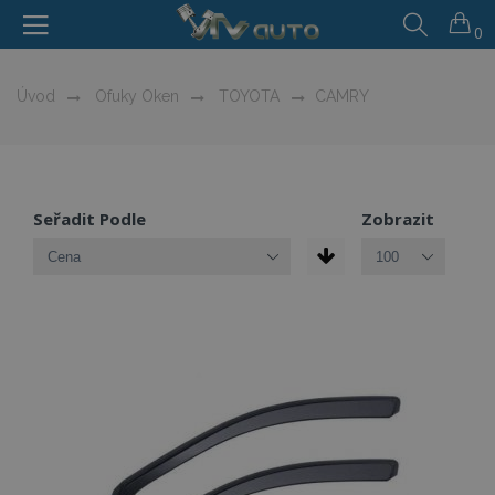
0
Úvod
Ofuky Oken
TOYOTA
CAMRY
Seřadit Podle
Zobrazit