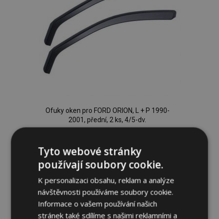
Ofuky oken pro FORD ORION, L + P 1990-
2001, přední, 2 ks, 4/5-dv.
919,00 Kč
Tyto webové stránky
Přidat Do Košíku
používají soubory cookie.
Přidat
K personalizaci obsahu, reklam a analýze
návštěvnosti používáme soubory cookie.
k
Informace o vašem používání našich
oblíbeným
stránek také sdílíme s našimi reklamními a