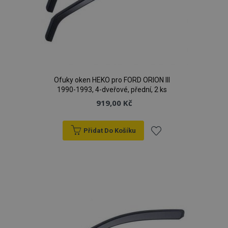
Ofuky oken HEKO pro FORD ORION III
1990-1993, 4-dveřové, přední, 2 ks
919,00 Kč
Přidat Do Košíku
Přidat
k
oblíbeným