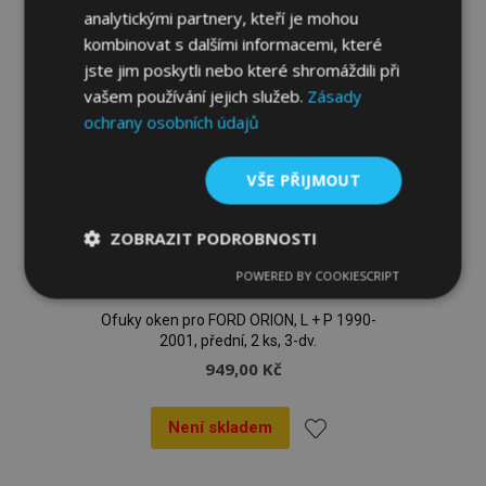
analytickými partnery, kteří je mohou
kombinovat s dalšími informacemi, které
jste jim poskytli nebo které shromáždili při
vašem používání jejich služeb.
Zásady
ochrany osobních údajů
VŠE PŘIJMOUT
ZOBRAZIT PODROBNOSTI
POWERED BY COOKIESCRIPT
Nezbytně
Výkonové
Soubory
nutné
soubory
cílení
soubory
Ofuky oken pro FORD ORION, L + P 1990-
2001, přední, 2 ks, 3-dv.
949,00 Kč
Funkční soubory
Není skladem
Přidat