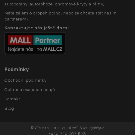
www.vtvauto.cz
autopotahy, autorohože, chromové kryty a rámy, ...
Máte zájem o dropshipping, nebo se chcete stát naším
partnerem?
Kontaktujte nás ještě dnes!
X-Magento-Vary
59 
Adobe Inc.
59 s
www.vtvauto.cz
Podmínky
Obchodní podmínky
Ochrana osobních údajů
mage-translation-file-version
Zav
Adobe Inc.
proh
www.vtvauto.cz
Kontakt
Blog
© VTV s.r.o. 2010 - 2026 VAT: SK2023166904
+420 739 767 828