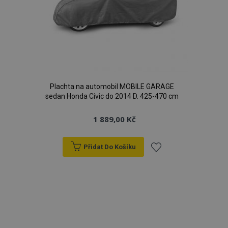
d
Plachta na automobil MOBILE GARAGE
PHPSESSID
59 
PHP.net
sedan Honda Civic do 2014 D. 425-470 cm
42 s
.vtvauto.cz
1 889,00 Kč
Přidat Do Košíku
Přidat
k
oblíbeným