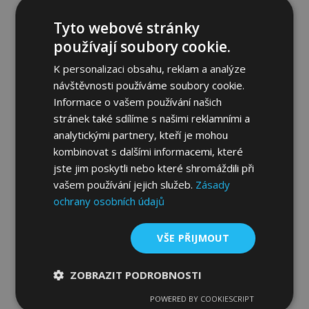
Tyto webové stránky
používají soubory cookie.
K personalizaci obsahu, reklam a analýze
návštěvnosti používáme soubory cookie.
Informace o vašem používání našich
stránek také sdílíme s našimi reklamními a
analytickými partnery, kteří je mohou
kombinovat s dalšími informacemi, které
jste jim poskytli nebo které shromáždili při
vašem používání jejich služeb.
Zásady
Plachta na automobil MOBILE GARAGE
ochrany osobních údajů
hatchback/kombi Honda Civic do 2014 D.
405-430 cm
1 779,00 Kč
VŠE PŘIJMOUT
Přidat Do Košíku
ZOBRAZIT PODROBNOSTI
Přidat
POWERED BY COOKIESCRIPT
Nezbytně
Výkonové
Soubory