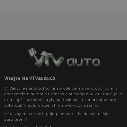
mage-cache-storage
1 
Adobe Inc.
www.vtvauto.cz
Vítejte Na VTVauto.cz
VTVauto je maloobchodním prodejcem a velkoobchodním
Poskytovatel
/
dodavatelem autopříslušenství a autodoplňků v Evropě, jako
Název
Vyprší
Popis
Doména
Poskytovatel
jsou např .: ozdobné kryty kol (poklice), okenní deflektory,
Název
Vyprší
Popis
/
Doména
autopotahy, autorohože, chromové kryty a rámy, ...
mage-
Zavřením
Tento
Adobe Inc.
Poskytovatel
/
Název
Vyprší
Popis
translation-
prohlížeče
soubor
www.vtvauto.cz
_gat
55
Tento název
Google LLC
Doména
Máte zájem o dropshipping, nebo se chcete stát naším
storage
cookie se
sekund
souboru cookie
.vtvauto.cz
používá k
je spojen s
partnerem?
_fbp
2
Používá
Meta Platform
usnadnění
Google
měsíce
Facebook k
Inc.
ukládání
Universal