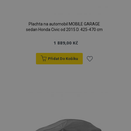
Plachta na automobil MOBILE GARAGE
sedan Honda Civic od 2015 D. 425-470 cm
recently_viewed_product
1 
Adobe Inc.
www.vtvauto.cz
1 889,00 Kč
Přidat Do Košíku
CookieScriptConsent
4 tý
CookieScript
Přidat
d
www.vtvauto.cz
k
oblíbeným
udid
.vtvauto.cz
4 tý