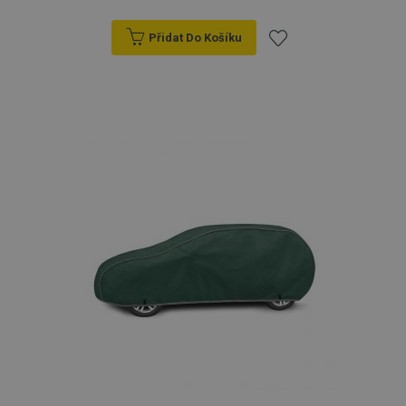
Přidat Do Košíku
Přidat
k
oblíbeným