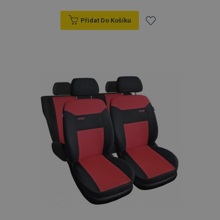
Přidat Do Košíku
Přidat
k
oblíbeným