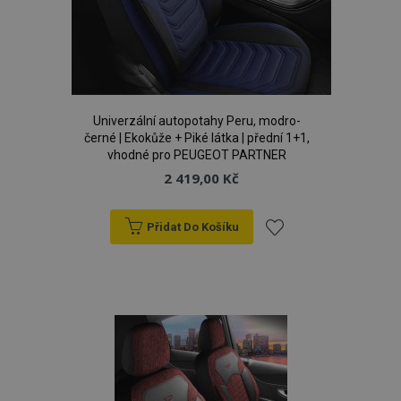
d
www.vtvauto.cz
Univerzální autopotahy Peru, modro-
černé | Ekokůže + Piké látka | přední 1+1,
vhodné pro PEUGEOT PARTNER
2 419,00 Kč
udid
.vtvauto.cz
4 tý
d
Přidat Do Košíku
Přidat
k
oblíbeným
PHPSESSID
59 
PHP.net
42 s
.vtvauto.cz