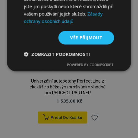
jste jim poskytli nebo které shromáždili při
vašem používání jejich služeb.
Zásady
ochrany osobních údajů
VŠE PŘIJMOUT
ZOBRAZIT PODROBNOSTI
POWERED BY COOKIESCRIPT
Nezbytně
Výkonové
Soubory
nutné
soubory
cílení
soubory
Univerzální autopotahy Perfect Line z
ekokůže s béžovým prošíváním vhodné
pro PEUGEOT PARTNER
1 535,00 Kč
Funkční soubory
Přidat Do Košíku
Přidat