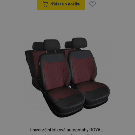
Přidat Do Košíku
Přidat
k
oblíbeným
Univerzální látkové autopotahy ROYAL