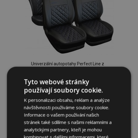
Univerzální autopotahy Perfect Line z
ekokůže s modrým prošíváním vhodné
pro PEUGEOT PARTNER
Tyto webové stránky
1 535,00 Kč
používají soubory cookie.
K personalizaci obsahu, reklam a analýze
Přidat Do Košíku
návštěvnosti používáme soubory cookie.
Přidat
Informace o vašem používání našich
stránek také sdílíme s našimi reklamními a
k
analytickými partnery, kteří je mohou
oblíbeným
kombinovat s dalšími informacemi, které