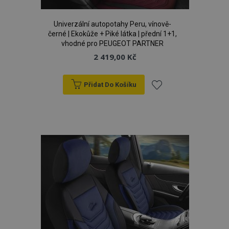
Univerzální autopotahy Peru, vínově-
černé | Ekokůže + Piké látka | přední 1+1,
vhodné pro PEUGEOT PARTNER
2 419,00 Kč
Přidat Do Košíku
Přidat
product_data_storage
1 
Adobe Inc.
www.vtvauto.cz
k
oblíbeným
recently_viewed_product
1 
Adobe Inc.
www.vtvauto.cz
CookieScriptConsent
4 tý
CookieScript