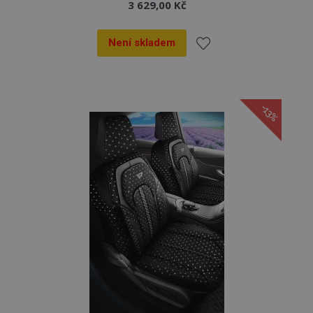
3 629,00 Kč
Není skladem
Přidat
k
-13%
oblíbeným