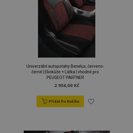
Univerzální autopotahy Benelux, červeno-
černé | Ekokůže + Látka | vhodné pro
PEUGEOT PARTNER
2 956,00 Kč
mage-cache-storage
1 
Adobe Inc.
Přidat Do Košíku
www.vtvauto.cz
Přidat
k