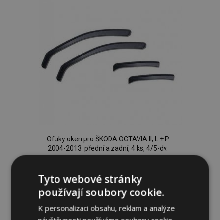
Ofuky oken pro ŠKODA OCTAVIA II, L + P
2004-2013, přední a zadní, 4 ks, 4/5-dv.
1 249,00 Kč
Tyto webové stránky
používají soubory cookie.
Přidat Do Košíku
K personalizaci obsahu, reklam a analýze
Přidat
návštěvnosti používáme soubory cookie.