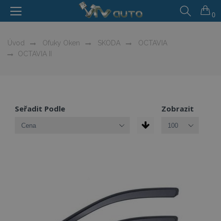
0
Úvod
Ofuky Oken
SKODA
OCTAVIA
OCTAVIA II
Seřadit Podle
Zobrazit