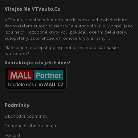
Vítejte Na VTVauto.cz
VTVauto je maloobchodním prodejcem a velkoobchodním
mage-messages
1 
Adobe Inc.
dodavatelem autopříslušenství a autodoplňků v Evropě, jako
www.vtvauto.cz
jsou např .: ozdobné kryty kol (poklice), okenní deflektory,
autopotahy, autorohože, chromové kryty a rámy, ...
Máte zájem o dropshipping, nebo se chcete stát naším
zásadách ochrany soukromí společnosti Google
partnerem?
Kontaktujte nás ještě dnes!
recently_viewed_product_previous
1 
Adobe Inc.
www.vtvauto.cz
Podmínky
Obchodní podmínky
Ochrana osobních údajů
recently_compared_product
1 
Adobe Inc.
www.vtvauto.cz
Kontakt