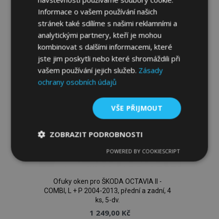
Informace o vašem používání našich
k
stránek také sdílíme s našimi reklamními a
oblíbeným
analytickými partnery, kteří je mohou
kombinovat s dalšími informacemi, které
jste jim poskytli nebo které shromáždili při
vašem používání jejich služeb.
Zásady
ochrany osobních údajů
VŠE PŘIJMOUT
ZOBRAZIT PODROBNOSTI
POWERED BY COOKIESCRIPT
Nezbytně
Výkonové
Soubory
nutné
soubory
cílení
soubory
Ofuky oken pro ŠKODA OCTAVIA II -
COMBI, L + P 2004-2013, přední a zadní, 4
ks, 5-dv.
Funkční soubory
1 249,00 Kč