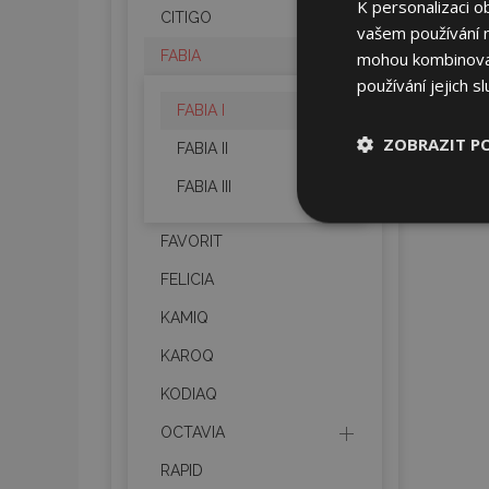
K personalizaci o
CITIGO
vašem používání na
FABIA
mohou kombinovat 
používání jejich s
FABIA I
ZOBRAZIT P
FABIA II
FABIA III
Nezbytně nu
soubory
FAVORIT
FELICIA
KAMIQ
KAROQ
Nez
KODIAQ
Nezbytně nutné soubo
OCTAVIA
Webové stránky nelz
RAPID
Název