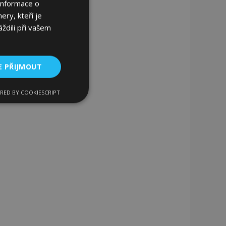
Informace o
ery, kteří je
ždili při vašem
E PŘIJMOUT
RED BY COOKIESCRIPT
kční soubory
bory
 a správa účtu.