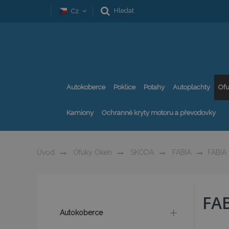
Hledat
Cz
Autokoberce
Poklice
Potahy
Autoplachty
Ofu
Kamiony
Ochranné kryty motoru a převodovky
Úvod
Ofuky Oken
SKODA
FABIA
FABIA 
FAB
Autokoberce