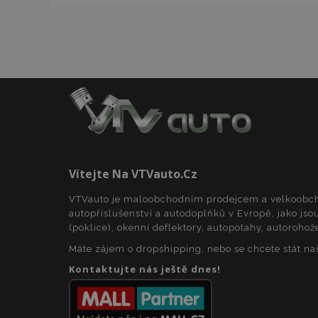
mage-cache-stor
Název
Název
Poskyto
Název
Domén
_gat
mage-translation-
storage
_fbp
Meta P
Inc.
form_key
.vtvauto
Vítejte Na VTVauto.cz
_ga
VTVauto je maloobchodním prodejcem a velkoob
_gcl_au
mage-cache-
Google 
storage-section-
.vtvauto
autopříslušenství a autodoplňků v Evropě, jako jsou
invalidation
(poklice), okenní deflektory, autopotahy, autorohož
form_key
Máte zájem o dropshipping, nebo se chcete stát n
_gid
IDE
Google 
.doublec
Kontaktujte nás ještě dnes!
_ga_25FZD5G6DL