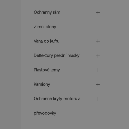
mage-cache-sessi
Ochranný rám
Zimní clony
product_data_sto
Vana do kufru
recently_viewed_p
Deflektory přední masky
CookieScriptConse
Plastové lemy
Kamiony
udid
Ochranné kryty motoru a
PHPSESSID
převodovky