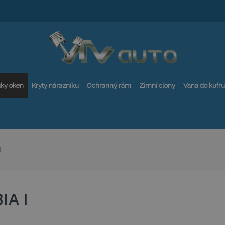
ky oken
Kryty nárazníku
Ochranný rám
Zimní clony
Vana do kufru
I
IA I