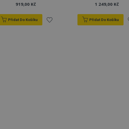
919,00 Kč
1 249,00 Kč
Přidat Do Košíku
Přidat Do Košíku
Přidat
P
k
oblíbeným
o