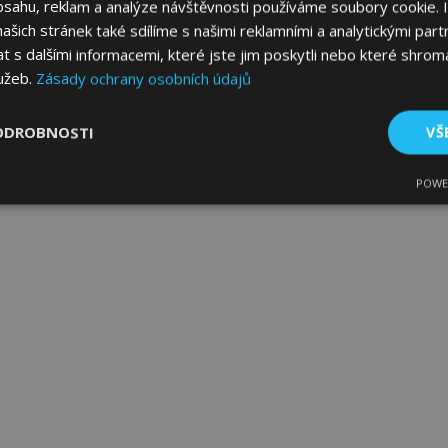
bsahu, reklam a analýze návštěvnosti používáme soubory cookie. 
šich stránek také sdílíme s našimi reklamními a analytickými partn
s dalšími informacemi, které jste jim poskytli nebo které shromá
lužeb.
Zásady ochrany osobních údajů
ODROBNOSTI
VŠ
POWE
tné
Výkonové soubory
Soubory cílení
Fun
bytně nutné soubory
Výkonové soubory
Soubory cílení
Funkční sou
ry cookie umožňují základní funkce webových stránek, jako je přihlášení uživatele
e bez nezbytně nutných souborů cookie správně používat.
Poskytovatel
/
Vyprší
Popis