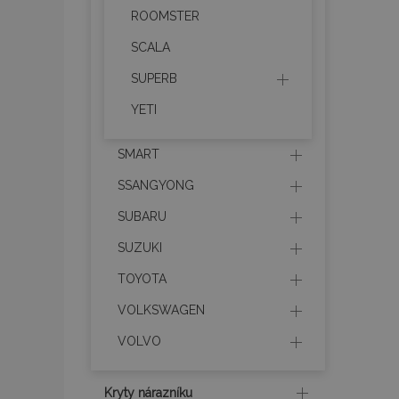
ROOMSTER
section_data_ids
SCALA
SUPERB
mage-messages
YETI
SMART
recently_viewed_p
SSANGYONG
recently_compare
SUBARU
recently_compare
SUZUKI
TOYOTA
X-Magento-Vary
VOLKSWAGEN
VOLVO
mage-translation-f
Kryty nárazníku