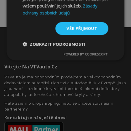
vašem používání jejich služeb.
Zásady
ochrany osobních údajů
VŠE PŘIJMOUT
ZOBRAZIT PODROBNOSTI
POWERED BY COOKIESCRIPT
Nezbytně
Výkonové
Soubory
nutné
soubory
cílení
soubory
Vítejte Na VTVauto.cz
VTVauto je maloobchodním prodejcem a velkoobchodním
dodavatelem autopříslušenství a autodoplňků v Evropě, jako
Funkční soubory
jsou např .: ozdobné kryty kol (poklice), okenní deflektory,
autopotahy, autorohože, chromové kryty a rámy, ...
Máte zájem o dropshipping, nebo se chcete stát naším
partnerem?
Kontaktujte nás ještě dnes!
Nezbytně nutné soubory
Výkonové soubory