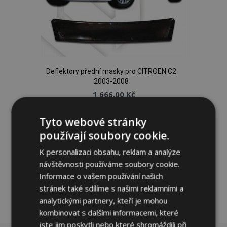
Deflektory přední masky pro CITROEN C2
2003-2008
1 666,00 Kč
Tyto webové stránky
Přidat Do Košíku
používají soubory cookie.
Přidat
K personalizaci obsahu, reklam a analýze
k
návštěvnosti používáme soubory cookie.
Informace o vašem používání našich
oblíbeným
stránek také sdílíme s našimi reklamními a
analytickými partnery, kteří je mohou
kombinovat s dalšími informacemi, které
jste jim poskytli nebo které shromáždili při