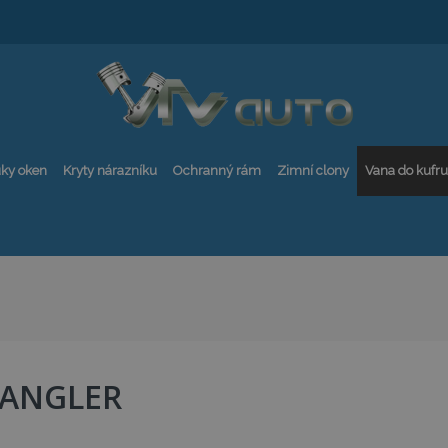
ky oken
Kryty nárazníku
Ochranný rám
Zimní clony
Vana do kufru
ANGLER