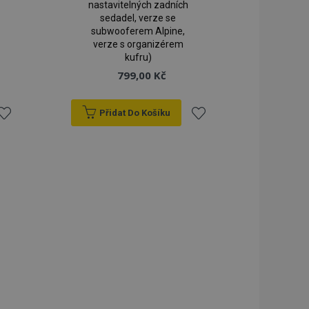
nastavitelných zadních
sedadel, verze se
subwooferem Alpine,
verze s organizérem
kufru)
799,00 Kč
Přidat Do Košíku
řidat
Přidat
k
k
blíbeným
oblíbeným