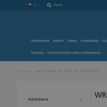
Hledat
Cz
Autokoberce
Poklice
Potahy
Autoplachty
Ofu
Kamiony
Ochranné kryty motoru a převodovky
Úvod
Vana Do Kufru
JEEP
WRANGLER
WR
Autokoberce