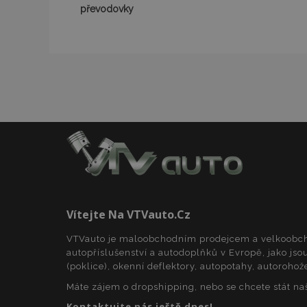
převodovky
CookieScriptConse
udid
PHPSESSID
mage-cache-stor
Vítejte Na VTVauto.cz
VTVauto je maloobchodním prodejcem a velkoob
autopříslušenství a autodoplňků v Evropě, jako jsou
(poklice), okenní deflektory, autopotahy, autorohož
Název
Název
Máte zájem o dropshipping, nebo se chcete stát n
Poskyto
Název
Domén
Kontaktujte nás ještě dnes!