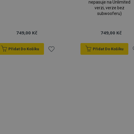
nepasuje na Unlimited
verzi, verze bez
subwooferu)
749,00 Kč
749,00 Kč
Přidat Do Košíku
Přidat Do Košíku
Přidat
P
k
oblíbeným
o