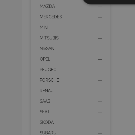
Nezbytně nu
soubory
MAZDA
MERCEDES
MINI
MITSUBISHI
Nez
NISSAN
OPEL
Nezbytně nutné soubo
Webové stránky nelz
PEUGEOT
Název
PORSCHE
section_data_ids
RENAULT
SAAB
mage-messages
SEAT
SKODA
SUBARU
recently_viewed_p