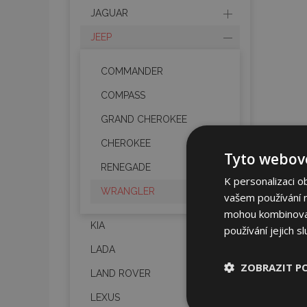
JAGUAR
JEEP
COMMANDER
COMPASS
GRAND CHEROKEE
CHEROKEE
Tyto webové
RENEGADE
K personalizaci o
WRANGLER
vašem používání na
mohou kombinovat 
KIA
používání jejich s
LADA
ZOBRAZIT P
LAND ROVER
LEXUS