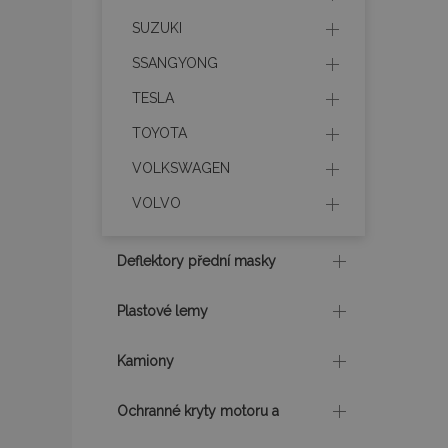
SUZUKI
recently_compare
SSANGYONG
recently_compare
TESLA
X-Magento-Vary
TOYOTA
VOLKSWAGEN
VOLVO
mage-translation-f
Deflektory přední masky
mage-cache-sessi
Plastové lemy
Kamiony
product_data_sto
Ochranné kryty motoru a
recently_viewed_p