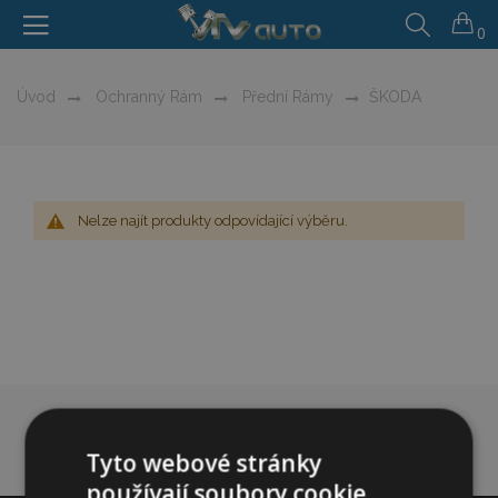
0
Úvod
Ochranný Rám
Přední Rámy
ŠKODA
Nelze najít produkty odpovídající výběru.
Tyto webové stránky
používají soubory cookie.