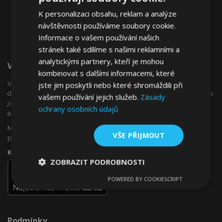
K personalizaci obsahu, reklam a analýze
návštěvnosti používáme soubory cookie.
Informace o vašem používání našich
stránek také sdílíme s našimi reklamními a
analytickými partnery, kteří je mohou
Vítejte Na VTVauto.cz
kombinovat s dalšími informacemi, které
VTVauto je maloobchodním prodejcem a velkoobchodním
jste jim poskytli nebo které shromáždili při
dodavatelem autopříslušenství a autodoplňků v Evropě, jako
vašem používání jejich služeb.
Zásady
jsou např .: ozdobné kryty kol (poklice), okenní deflektory,
ochrany osobních údajů
autopotahy, autorohože, chromové kryty a rámy, ...
Máte zájem o dropshipping, nebo se chcete stát naším
VŠE PŘIJMOUT
partnerem?
Kontaktujte nás ještě dnes!
ZOBRAZIT PODROBNOSTI
POWERED BY COOKIESCRIPT
Nezbytně
Výkonové
Soubory
nutné
soubory
cílení
soubory
Podmínky