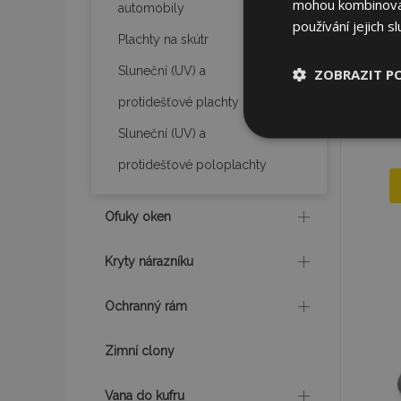
mohou kombinovat 
automobily
používání jejich s
Plachty na skútr
Sluneční (UV) a
ZOBRAZIT P
protidešťové plachty
Nezbytně nu
Sluneční (UV) a
soubory
protidešťové poloplachty
Ofuky oken
Kryty nárazníku
Nez
Nezbytně nutné soubo
Ochranný rám
Webové stránky nelz
Název
Zimní clony
section_data_ids
Vana do kufru