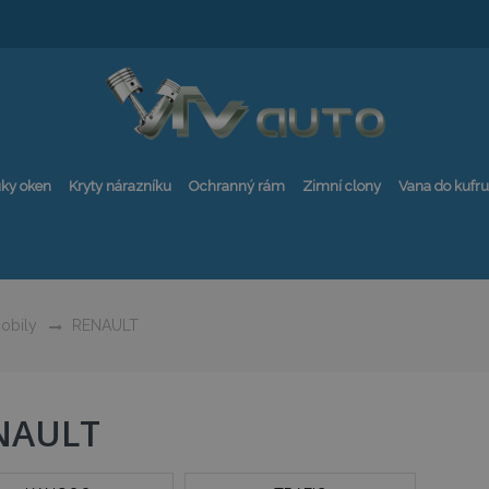
ky oken
Kryty nárazníku
Ochranný rám
Zimní clony
Vana do kufru
obily
RENAULT
NAULT