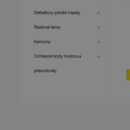
Deflektory přední masky
mage-messages
Plastové lemy
recently_viewed_p
Kamiony
recently_compare
Ochranné kryty motoru a
recently_compare
převodovky
X-Magento-Vary
mage-translation-f
mage-cache-sessi