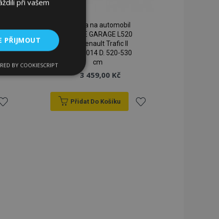
ždili při vašem
Plachta na automobil
MOBILE GARAGE L520
E PŘIJMOUT
van Renault Trafic II
2001-2014 D. 520-530
cm
RED BY COOKIESCRIPT
kční soubory
3 459,00 Kč
Přidat Do Košíku
řidat
Přidat
k
k
bory
blíbeným
oblíbeným
 a správa účtu.
 pro zákazníka
ými nakupujícími,