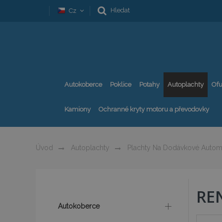
Hledat
Cz
Autokoberce
Poklice
Potahy
Autoplachty
Ofu
Kamiony
Ochranné kryty motoru a převodovky
Úvod
Autoplachty
Plachty Na Dodávkové Autom
RE
Autokoberce