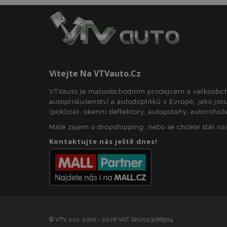
product_data_sto
recently_viewed_p
Vítejte Na VTVauto.cz
CookieScriptConse
VTVauto je maloobchodním prodejcem a velkoob
autopříslušenství a autodoplňků v Evropě, jako jsou
(poklice), okenní deflektory, autopotahy, autorohož
udid
Máte zájem o dropshipping, nebo se chcete stát n
Kontaktujte nás ještě dnes!
PHPSESSID
© VTV s.r.o. 2010 - 2026 VAT: SK2023166904
mage-cache-stor