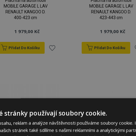
Plachta na automobil
Plachta na automobil
MOBILE GARAGE L LAV
MOBILE GARAGE L LAV
RENAULT KANGOO D.
RENAULT KANGOO D.
400-423 cm
423-443 cm
1 979,00 Kč
1 979,00 Kč
Přidat Do Košíku
Přidat Do Košíku
Přidat
P
k
oblíbeným
o
 stránky používají soubory cookie.
bsahu, reklam a analýze návštěvnosti používáme soubory cookie. 
šich stránek také sdílíme s našimi reklamními a analytickými partn