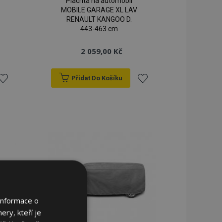
Plachta na automobil
MOBILE GARAGE XL LAV
RENAULT KANGOO D.
443-463 cm
2 059,00 Kč
Přidat Do Košíku
řidat
Přidat
k
k
blíbeným
oblíbeným
Informace o
ery, kteří je