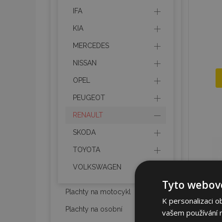
IFA
KIA
MERCEDES
NISSAN
OPEL
PEUGEOT
RENAULT
SKODA
TOYOTA
VOLKSWAGEN
Tyto webové
Plachty na motocykl
K personalizaci o
Plachty na osobní
vašem používání na