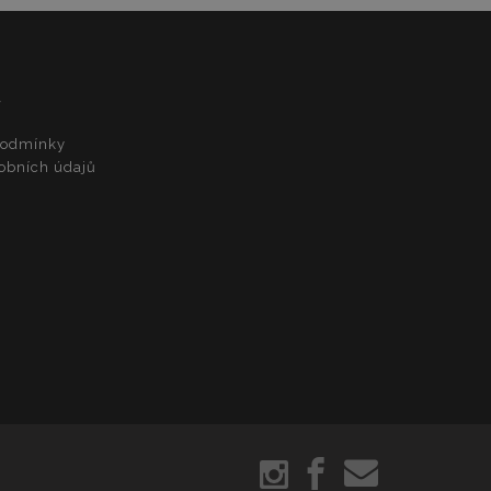
ack-endovou
í úložiště a nastaví
uktová data
líženými /
dy prohlížených
ci.
podmínky
obních údajů
 služba Cookie-
předvoleb souhlasu
ů. Je nutné, aby
t.com fungoval
dinečné identifikaci
 k webové stránce,
pšila uživatelskou
mi založenými na
ní identifikátor
ěnných relací
 o náhodně
žití může být
e dobrým příkladem
avu uživatele mezi
ívá k usnadnění