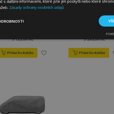
s dalšími informacemi, které jste jim poskytli nebo které shromá
lužeb.
Zásady ochrany osobních údajů
Plachta na automobil
Plachta na automobil
MOBILE GARAGE L480
MOBILE GARAGE L500
ODROBNOSTI
VŠ
van Renault Trafic II
van Renault Trafic III od
2001-2014 D. 470-490
2014 D. 470-490 cm
cm
POWE
tné
Výkonové soubory
Soubory cílení
Fun
3 129,00 Kč
3 289,00 Kč
Přidat Do Košíku
Přidat Do Košíku
Přidat
P
k
bytně nutné soubory
Výkonové soubory
Soubory cílení
Funkční sou
oblíbeným
o
ry cookie umožňují základní funkce webových stránek, jako je přihlášení uživatele
e bez nezbytně nutných souborů cookie správně používat.
Poskytovatel
/
Vyprší
Popis
Doména
1 den
Ukládá informace specifické
Adobe Inc.
související s akcemi zahájen
www.vtvauto.cz