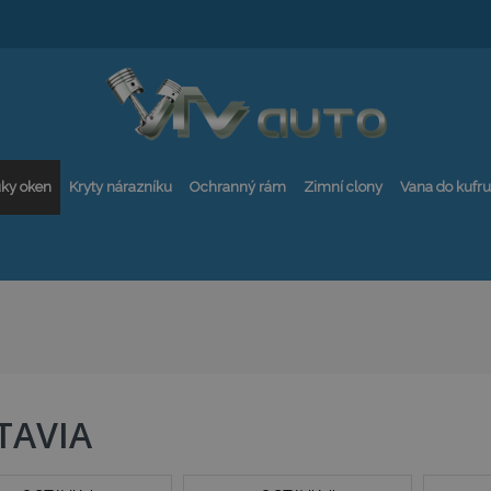
ky oken
Kryty nárazníku
Ochranný rám
Zimní clony
Vana do kufru
TAVIA