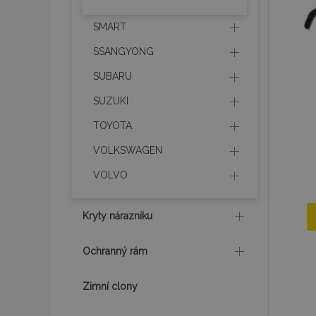
section_data_ids
SMART
SSANGYONG
mage-messages
SUBARU
SUZUKI
TOYOTA
recently_viewed_p
VOLKSWAGEN
recently_compare
VOLVO
recently_compare
Kryty nárazníku
X-Magento-Vary
Ochranný rám
mage-translation-f
Zimní clony