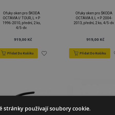
Ofuky oken pro ŠKODA
Ofuky oken pro ŠKODA
OCTAVIA I/ TOUR, L + P
OCTAVIA ll, L + P 2004-
1996-2010, přední, 2 ks,
2013, přední, 2 ks, 4/5-dv.
4/5-dv.
919,00 Kč
919,00 Kč
Přidat Do Košíku
Přidat Do Košíku
Přidat
P
k
oblíbeným
o
 stránky používají soubory cookie.