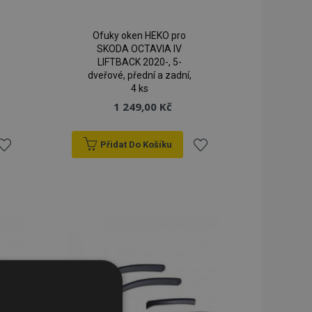
Ofuky oken HEKO pro
SKODA OCTAVIA IV
LIFTBACK 2020-, 5-
dveřové, přední a zadní,
4 ks
1 249,00 Kč
Přidat Do Košíku
řidat
Přidat
k
k
blíbeným
oblíbeným