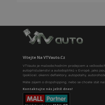
mage-cache-stor
Název
Název
Poskyto
Název
Domén
_gat
mage-translation-
storage
_fbp
Meta P
Inc.
form_key
.vtvauto
Vítejte Na VTVauto.cz
_ga
VTVauto je maloobchodním prodejcem a velkoob
_gcl_au
mage-cache-
Google 
storage-section-
.vtvauto
autopříslušenství a autodoplňků v Evropě, jako jsou
invalidation
(poklice), okenní deflektory, autopotahy, autorohož
form_key
Máte zájem o dropshipping, nebo se chcete stát n
_gid
IDE
Google 
.doublec
Kontaktujte nás ještě dnes!
_ga_25FZD5G6DL