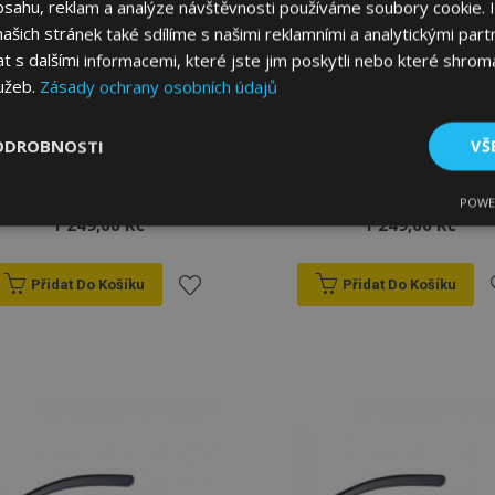
bsahu, reklam a analýze návštěvnosti používáme soubory cookie. 
šich stránek také sdílíme s našimi reklamními a analytickými partn
s dalšími informacemi, které jste jim poskytli nebo které shromá
lužeb.
Zásady ochrany osobních údajů
Ofuky oken HEKO pro
Ofuky oken HEKO pro
SKODA OCTAVIA IV
SKODA OCTAVIA III 2013-
ODROBNOSTI
VŠ
COMBI 2020-, 5-dveřové,
2020 liftback, 5-dveřové,
přední a zadní, 4 ks
přední a zadní, 4 ks
POWE
tné
Výkonové soubory
Soubory cílení
Fun
1 249,00 Kč
1 249,00 Kč
Přidat Do Košíku
Přidat Do Košíku
Přidat
P
k
bytně nutné soubory
Výkonové soubory
Soubory cílení
Funkční sou
oblíbeným
o
ry cookie umožňují základní funkce webových stránek, jako je přihlášení uživatele
e bez nezbytně nutných souborů cookie správně používat.
Poskytovatel
/
Vyprší
Popis