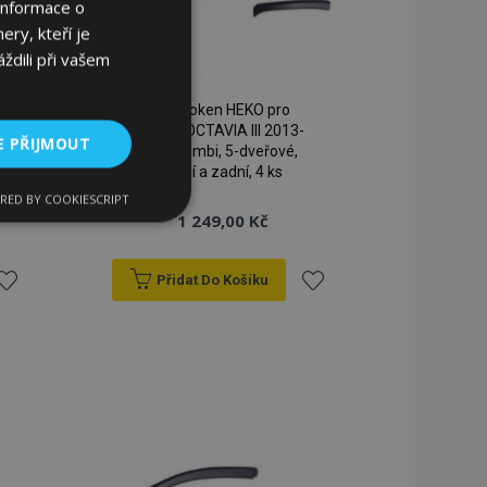
Informace o
ery, kteří je
ždili při vašem
Ofuky oken HEKO pro
SKODA OCTAVIA III 2013-
E PŘIJMOUT
2020 combi, 5-dveřové,
přední a zadní, 4 ks
RED BY COOKIESCRIPT
kční soubory
1 249,00 Kč
Přidat Do Košíku
řidat
Přidat
k
k
bory
blíbeným
oblíbeným
 a správa účtu.