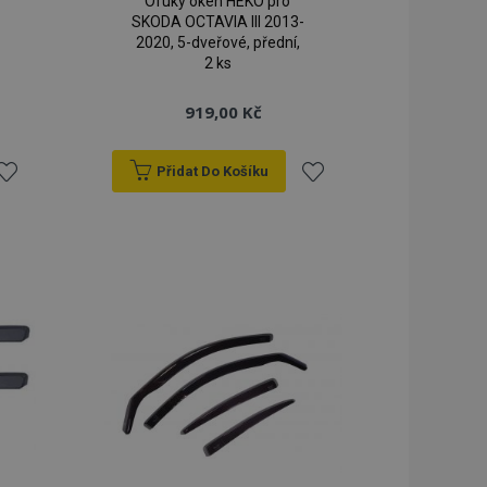
Ofuky oken HEKO pro
SKODA OCTAVIA III 2013-
2020, 5-dveřové, přední,
2 ks
919,00 Kč
Přidat Do Košíku
řidat
Přidat
k
k
blíbeným
oblíbeným