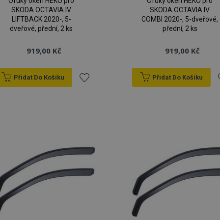
Ofuky oken HEKO pro
Ofuky oken HEKO pro
SKODA OCTAVIA IV
SKODA OCTAVIA IV
LIFTBACK 2020-, 5-
COMBI 2020-, 5-dveřové,
dveřové, přední, 2 ks
přední, 2 ks
919,00 Kč
919,00 Kč
Přidat Do Košíku
Přidat Do Košíku
Přidat
P
k
oblíbeným
o