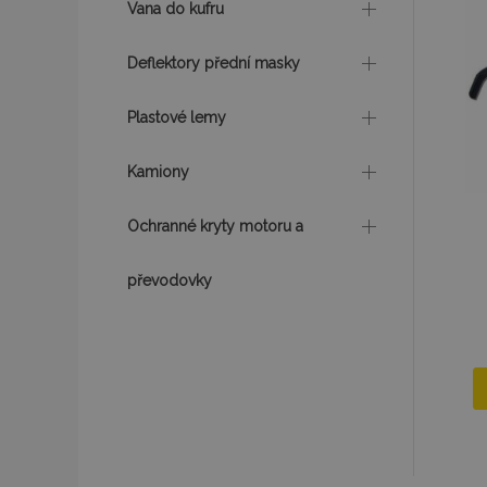
Vana do kufru
mage-cache-sessi
Deflektory přední masky
Plastové lemy
product_data_sto
Kamiony
recently_viewed_p
Ochranné kryty motoru a
CookieScriptConse
převodovky
udid
PHPSESSID