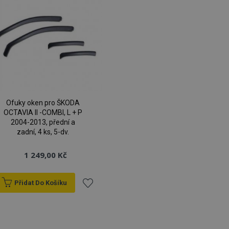
d
1 den
Hodnota tohoto souboru coo
Adobe Inc.
vyčištění místního úložiště m
www.vtvauto.cz
soubor cookie odstraněn b
aplikací, správce vyčistí místn
hodnotu cookie na true.
rage
1 den
Ukládá konfiguraci pro prod
Adobe Inc.
související s naposledy proh
www.vtvauto.cz
porovnávanými produkty.
roduct
1 den
Ukládá ID produktů naposle
Adobe Inc.
produktů pro snadnou naviga
www.vtvauto.cz
Ofuky oken pro ŠKODA
nt
4 týdny 2
Tento soubor cookie používá
CookieScript
OCTAVIA II -COMBI, L + P
dny
Script.com k zapamatování 
www.vtvauto.cz
2004-2013, přední a
se soubory cookie návštěvník
banner cookie Cookie-Scrip
zadní, 4 ks, 5-dv.
správně.
.vtvauto.cz
4 týdny 2
Tento cookie se používá k je
1 249,00 Kč
dny
zařízení, která mají přístup
aby sledovala používání a zle
zkušenost.
Přidat Do Košíku
59 minut
Cookie generovaný aplikace
PHP.net
42 sekund
jazyce PHP. Toto je univerzál
.vtvauto.cz
Přidat
používaný k udržování prom
uživatelů. Obvykle se jedná
vygenerované číslo, jeho pou
k
specifické pro daný web, al