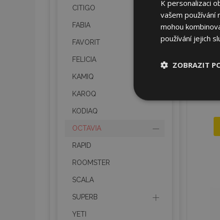
K personalizaci o
CITIGO
vašem používání na
FABIA
mohou kombinovat 
používání jejich s
FAVORIT
FELICIA
ZOBRAZIT P
KAMIQ
KAROQ
Nezbytně nu
soubory
KODIAQ
OCTAVIA
RAPID
ROOMSTER
Nez
SCALA
Nezbytně nutné soubo
SUPERB
Webové stránky nelz
YETI
Název