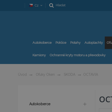
Hledat
Cz
Autokoberce
Poklice
Potahy
Autoplachty
Ofu
Kamiony
Ochranné kryty motoru a převodovky
Úvod
Ofuky Oken
SKODA
OCTAVIA
OC
Autokoberce