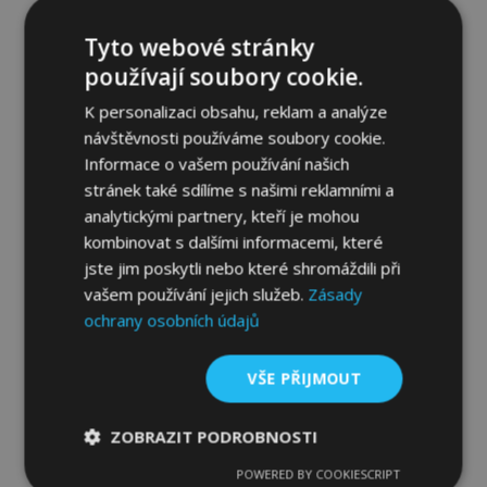
Tyto webové stránky
používají soubory cookie.
K personalizaci obsahu, reklam a analýze
návštěvnosti používáme soubory cookie.
Informace o vašem používání našich
stránek také sdílíme s našimi reklamními a
Plachta na automobil MOBILE GARAGE
L500 van Fiat Scudo II od 2007 D. 470-490
analytickými partnery, kteří je mohou
cm
kombinovat s dalšími informacemi, které
3 289,00 Kč
jste jim poskytli nebo které shromáždili při
vašem používání jejich služeb.
Zásady
ochrany osobních údajů
Přidat Do Košíku
Přidat
VŠE PŘIJMOUT
k
ZOBRAZIT PODROBNOSTI
oblíbeným
POWERED BY COOKIESCRIPT
Nezbytně
Výkonové
Soubory