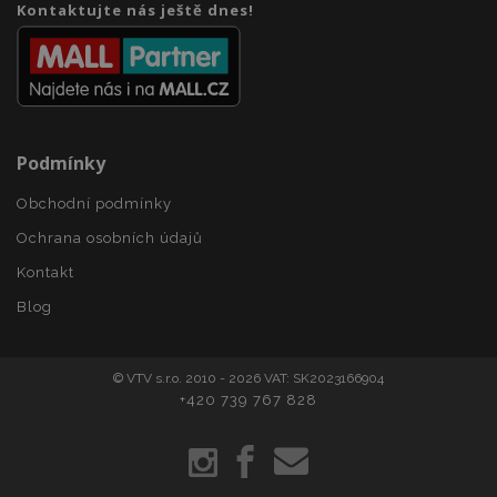
section_data_ids
1 
Adobe Inc.
Kontaktujte nás ještě dnes!
www.vtvauto.cz
Podmínky
Obchodní podmínky
mage-messages
1 
Adobe Inc.
Ochrana osobních údajů
www.vtvauto.cz
Kontakt
Blog
zásadách ochrany soukromí společnosti Google
© VTV s.r.o. 2010 - 2026 VAT: SK2023166904
+420 739 767 828
recently_viewed_product_previous
1 
Adobe Inc.
www.vtvauto.cz