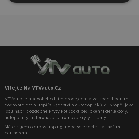
nutné
soubory
cílení
soubory
Funkční soubory
Nezbytně nutné soubory
Výkonové soubory
Soubory cílení
Funkční soubory
Vítejte Na VTVauto.cz
Nezbytně nutné soubory cookie umožňují základní
VTVauto je maloobchodním prodejcem a velkoobchodním
funkce webových stránek, jako je přihlášení
dodavatelem autopříslušenství a autodoplňků v Evropě, jako
uživatele a správa účtu. Webové stránky nelze bez
jsou např .: ozdobné kryty kol (poklice), okenní deflektory,
nezbytně nutných souborů cookie správně
používat.
autopotahy, autorohože, chromové kryty a rámy, ...
Poskytovatel
/
Máte zájem o dropshipping, nebo se chcete stát naším
Název
Vy
Doména
partnerem?