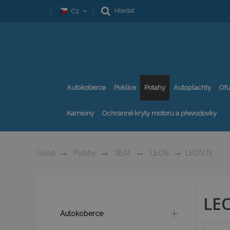
Hledat
Cz
Autokoberce
Poklice
Potahy
Autoplachty
Ofu
Kamiony
Ochranné kryty motoru a převodovky
Úvod
Potahy
SEAT
LEON
LEON IV
LE
Autokoberce