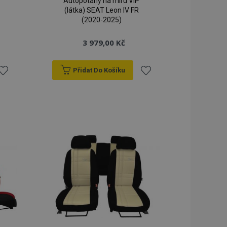
Autopotahy na míru VIP
(látka) SEAT Leon IV FR
(2020-2025)
3 979,00 Kč
Přidat Do Košíku
řidat
Přidat
k
k
blíbeným
oblíbeným