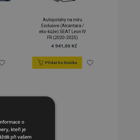
Autopotahy na míru
Exclusive (Alcantara /
eko-kůže) SEAT Leon IV
FR (2020-2025)
4 941,00 Kč
Přidat Do Košíku
řidat
Přidat
k
k
blíbeným
oblíbeným
Informace o
ery, kteří je
ždili při vašem