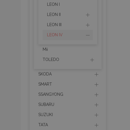
LEON I
mage-messages
LEON II
LEON III
LEON IV
recently_viewed_p
recently_compare
Mii
TOLEDO
recently_compare
X-Magento-Vary
SKODA
SMART
SSANGYONG
mage-translation-f
SUBARU
SUZUKI
mage-cache-sessi
TATA