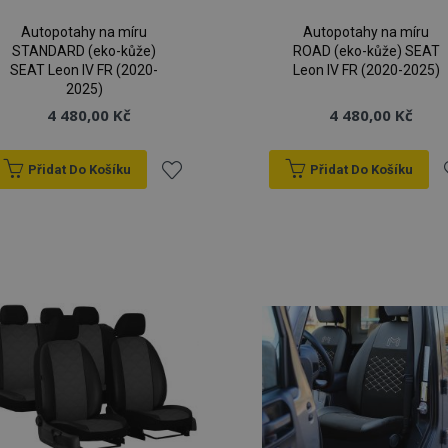
Autopotahy na míru
Autopotahy na míru
STANDARD (eko-kůže)
ROAD (eko-kůže) SEAT
SEAT Leon IV FR (2020-
Leon IV FR (2020-2025)
2025)
4 480,00 Kč
4 480,00 Kč
Přidat Do Košíku
Přidat Do Košíku
Přidat
P
k
oblíbeným
o