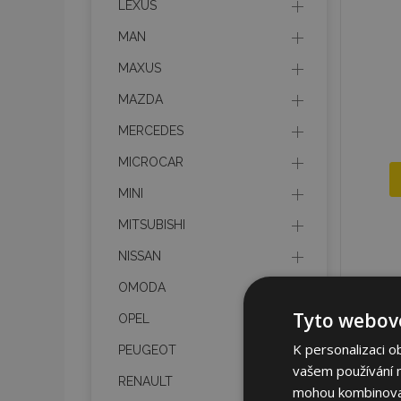
LEXUS
MAN
MAXUS
MAZDA
MERCEDES
MICROCAR
MINI
MITSUBISHI
NISSAN
OMODA
Tyto webové
OPEL
K personalizaci o
PEUGEOT
vašem používání na
RENAULT
mohou kombinovat 