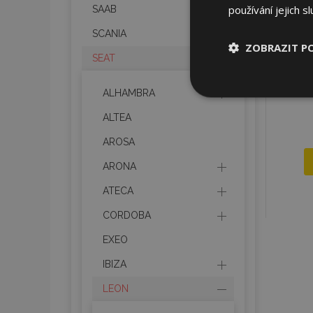
používání jejich s
SAAB
SCANIA
ZOBRAZIT P
SEAT
Nezbytně nu
ALHAMBRA
soubory
ALTEA
AROSA
ARONA
ATECA
Nez
CORDOBA
Nezbytně nutné soubo
Webové stránky nelz
EXEO
Název
IBIZA
section_data_ids
LEON