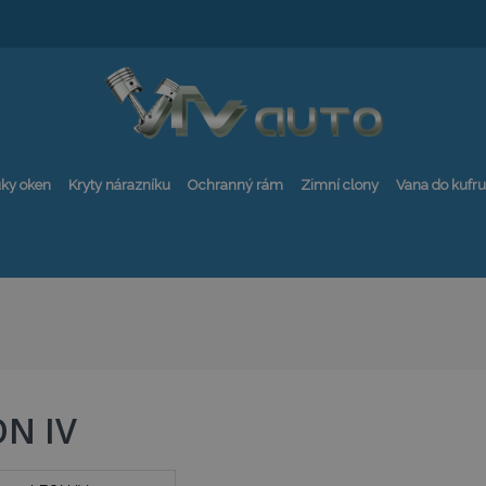
ky oken
Kryty nárazníku
Ochranný rám
Zimní clony
Vana do kufru
ON IV