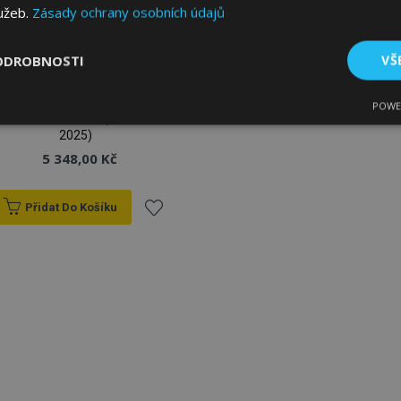
lužeb.
Zásady ochrany osobních údajů
ODROBNOSTI
VŠ
Autopotahy na míru GT
(Alcantara + eko-kůže)
POWE
tné
Výkonové soubory
Soubory cílení
Fun
SEAT Leon IV FR (2020-
2025)
5 348,00 Kč
Přidat Do Košíku
Přidat
bytně nutné soubory
Výkonové soubory
Soubory cílení
Funkční sou
k
ry cookie umožňují základní funkce webových stránek, jako je přihlášení uživatele
e bez nezbytně nutných souborů cookie správně používat.
oblíbeným
Poskytovatel
/
Vyprší
Popis
Doména
1 den
Ukládá informace specifické
Adobe Inc.
související s akcemi zahájen
www.vtvauto.cz
jako je zobrazení seznamu p