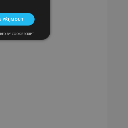
E PŘIJMOUT
RED BY COOKIESCRIPT
kční soubory
bory
 a správa účtu.
 pro zákazníka
ými nakupujícími,
řání, informace o