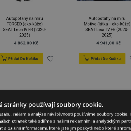
Autopotahy na míru
Autopotahy na míru
FORCED (eko-kůže)
Motive (látka + eko-kůže)
SEAT Leon IV FR (2020-
SEAT Leon IV FR (2020-
2025)
2025)
4 862,00 Kč
4 941,00 Kč
Přidat Do Košíku
Přidat Do Košíku
Přidat
P
k
oblíbeným
o
 stránky používají soubory cookie.
bsahu, reklam a analýze návštěvnosti používáme soubory cookie. 
šich stránek také sdílíme s našimi reklamními a analytickými partn
s dalšími informacemi, které jste jim poskytli nebo které shromá