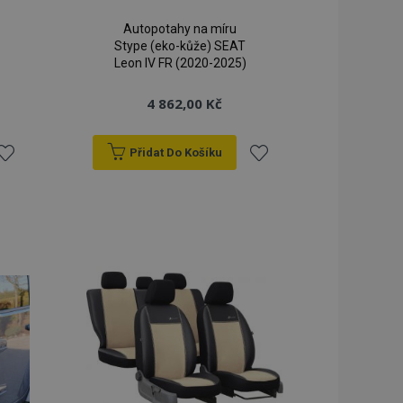
Autopotahy na míru
Stype (eko-kůže) SEAT
Leon IV FR (2020-2025)
4 862,00 Kč
Přidat Do Košíku
řidat
Přidat
k
k
blíbeným
oblíbeným