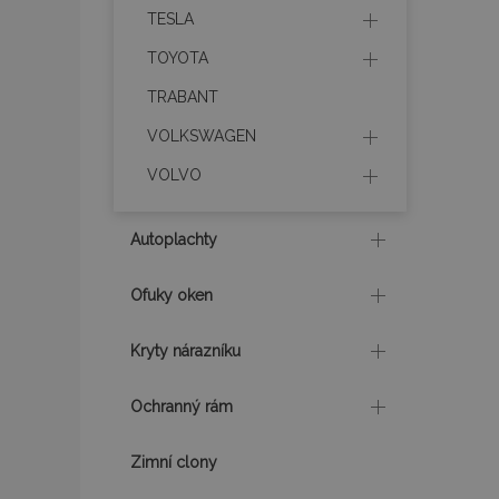
TESLA
product_data_sto
TOYOTA
TRABANT
recently_viewed_p
VOLKSWAGEN
CookieScriptConse
VOLVO
Autoplachty
udid
Ofuky oken
PHPSESSID
Kryty nárazníku
Ochranný rám
Zimní clony
mage-cache-stor