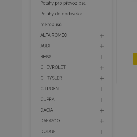
Potahy pro převoz psa
mage-messages
Potahy do dodávek a
mikrobusů
ALFA ROMEO
recently_viewed_p
AUDI
recently_compare
BMW
recently_compare
CHEVROLET
X-Magento-Vary
CHRYSLER
CITROEN
CUPRA
mage-translation-f
DACIA
DAEWOO
mage-cache-sessi
DODGE