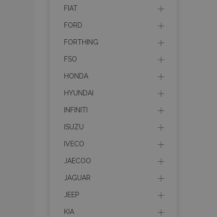
FIAT
product_data_sto
FORD
FORTHING
recently_viewed_p
FSO
CookieScriptConse
HONDA
HYUNDAI
INFINITI
udid
ISUZU
IVECO
PHPSESSID
JAECOO
JAGUAR
JEEP
mage-cache-stor
KIA