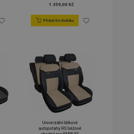
1 359,00 Kč
Přidat Do Košíku
řidat
Přidat
k
k
blíbeným
oblíbeným
Univerzální látkové
autopotahy RS béžové