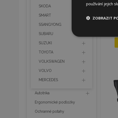
používání jejich s
SKODA
SMART
ZOBRAZIT P
SSANGYONG
Nezbytně nu
SUBARU
soubory
SUZUKI
TOYOTA
VOLKSWAGEN
VOLVO
Nez
MERCEDES
Nezbytně nutné soubo
Webové stránky nelz
Autotrika
Název
Ergonomické podložky
section_data_ids
Ochranné potahy