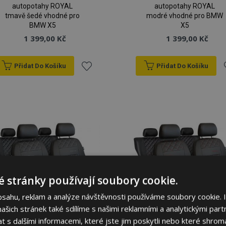
autopotahy ROYAL
autopotahy ROYAL
tmavě šedé vhodné pro
modré vhodné pro BMW
BMW X5
X5
1 399,00 Kč
1 399,00 Kč
Přidat Do Košíku
Přidat Do Košíku
Přidat
P
k
oblíbeným
o
 stránky používají soubory cookie.
bsahu, reklam a analýze návštěvnosti používáme soubory cookie. 
šich stránek také sdílíme s našimi reklamními a analytickými partn
s dalšími informacemi, které jste jim poskytli nebo které shromá