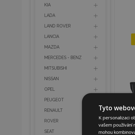
KIA
LADA
LAND ROVER
LANCIA
MAZDA
MERCEDES - BENZ
MITSUBISHI
NISSAN
OPEL
PEUGEOT
Tyto webové
RENAULT
K personalizaci o
ROVER
vašem používání na
mohou kombinovat 
SEAT