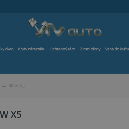
ky oken
Kryty nárazníku
Ochranný rám
Zimní clony
Vana do kufru
BMW X5
W X5