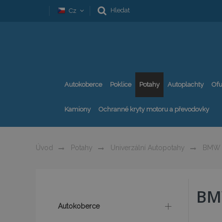
Hledat
Cz
Autokoberce
Poklice
Potahy
Autoplachty
Ofu
Kamiony
Ochranné kryty motoru a převodovky
Úvod
Potahy
Univerzální Autopotahy
BMW
BM
Autokoberce