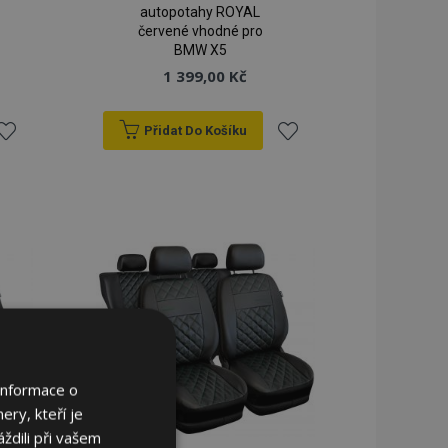
autopotahy ROYAL
červené vhodné pro
BMW X5
1 399,00 Kč
Přidat Do Košíku
řidat
Přidat
k
k
blíbeným
oblíbeným
Informace o
ery, kteří je
ždili při vašem