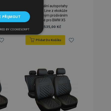
Univerzální autopotahy
Perfect Line z ekokůže
se zeleným prošíváním
E PŘIJMOUT
vhodné pro BMW X5
1 535,00 Kč
RED BY COOKIESCRIPT
kční soubory
Přidat Do Košíku
řidat
Přidat
k
k
blíbeným
oblíbeným
bory
 a správa účtu.
 pro zákazníka
ými nakupujícími,
řání, informace o