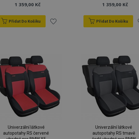
1 359,00 Kč
1 359,00 Kč
Přidat Do Košíku
Přidat Do Košíku
Přidat
P
k
oblíbeným
o
Univerzální látkové
Univerzální látkové
autopotahy RS červené
autopotahy RS tmavě