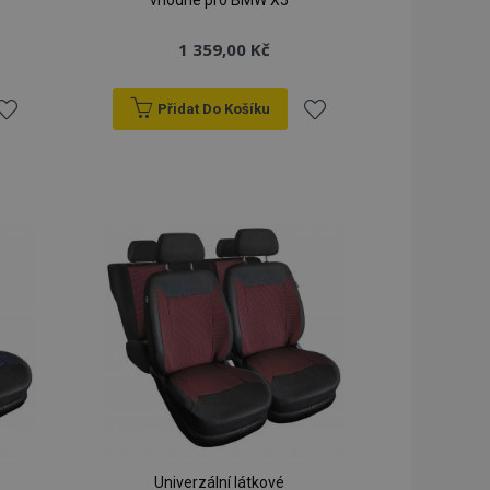
vhodné pro BMW X5
1 359,00 Kč
Přidat Do Košíku
řidat
Přidat
k
k
blíbeným
oblíbeným
Univerzální látkové