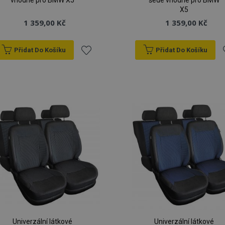
vhodné pro BMW X5
šedé vhodné pro BMW
X5
1 359,00 Kč
1 359,00 Kč
Přidat Do Košíku
Přidat Do Košíku
Přidat
P
k
oblíbeným
o
Univerzální látkové
Univerzální látkové