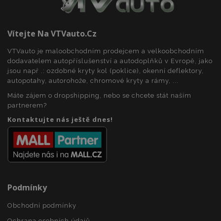
Vítejte Na VTVauto.cz
mage-cache-sessid
1 
Adobe Inc.
VTVauto je maloobchodním prodejcem a velkoobchodním
www.vtvauto.cz
dodavatelem autopříslušenství a autodoplňků v Evropě, jako
jsou např .: ozdobné kryty kol (poklice), okenní deflektory,
autopotahy, autorohože, chromové kryty a rámy, ...
Máte zájem o dropshipping, nebo se chcete stát naším
partnerem?
Kontaktujte nás ještě dnes!
product_data_storage
1 
Adobe Inc.
www.vtvauto.cz
Podmínky
Obchodní podmínky
Ochrana osobních údajů