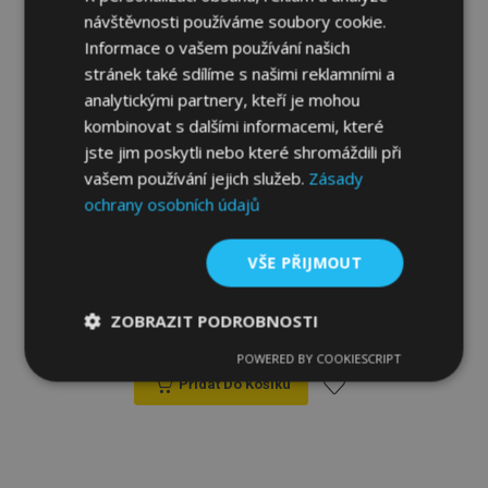
návštěvnosti používáme soubory cookie.
Informace o vašem používání našich
stránek také sdílíme s našimi reklamními a
analytickými partnery, kteří je mohou
kombinovat s dalšími informacemi, které
jste jim poskytli nebo které shromáždili při
vašem používání jejich služeb.
Zásady
ochrany osobních údajů
Univerzální autotrika z ekokůže Perfect
VŠE PŘIJMOUT
Line+ vhodné pro RENAULT TRAFIC,
červené, 2 ks
ZOBRAZIT PODROBNOSTI
916,00 Kč
POWERED BY COOKIESCRIPT
Nezbytně
Výkonové
Soubory
nutné
soubory
cílení
Přidat Do Košíku
soubory
Přidat
k