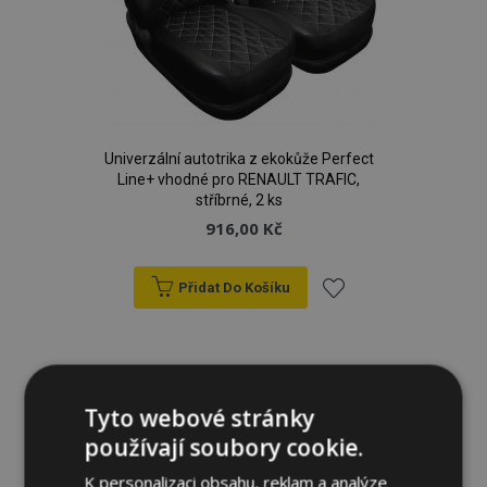
Univerzální autotrika z ekokůže Perfect
Line+ vhodné pro RENAULT TRAFIC,
stříbrné, 2 ks
916,00 Kč
Přidat Do Košíku
Přidat
k
oblíbeným
Tyto webové stránky
používají soubory cookie.
K personalizaci obsahu, reklam a analýze