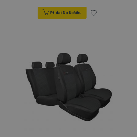
Přidat Do Košíku
Přidat
k
oblíbeným