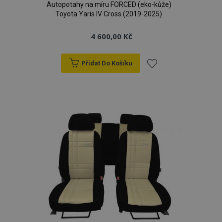
Autopotahy na míru FORCED (eko-kůže)
Toyota Yaris IV Cross (2019-2025)
recently_viewed_product
1 
Adobe Inc.
www.vtvauto.cz
4 600,00 Kč
Přidat Do Košíku
CookieScriptConsent
4 tý
CookieScript
Přidat
d
www.vtvauto.cz
k
oblíbeným
udid
.vtvauto.cz
4 tý
d