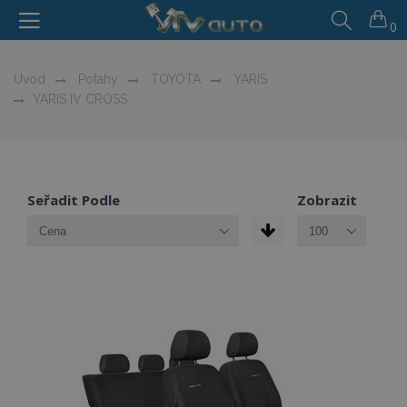
0
Úvod
Potahy
TOYOTA
YARIS
YARIS IV CROSS
Seřadit Podle
Zobrazit