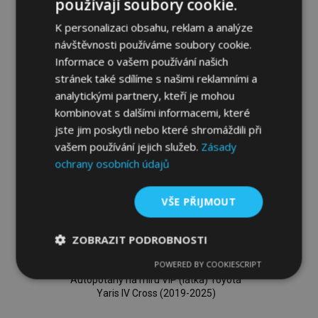
používají soubory cookie.
K personalizaci obsahu, reklam a analýze
Přidat Do Košíku
návštěvnosti používáme soubory cookie.
Přidat
Informace o vašem používání našich
stránek také sdílíme s našimi reklamními a
k
analytickými partnery, kteří je mohou
kombinovat s dalšími informacemi, které
oblíbeným
jste jim poskytli nebo které shromáždili při
vašem používání jejich služeb.
Zásady
ochrany osobních údajů
VŠE PŘIJMOUT
ZOBRAZIT PODROBNOSTI
POWERED BY COOKIESCRIPT
Nezbytně
Výkonové
Soubory
Autopotahy na míru VIP (látka) Toyota
nutné
soubory
cílení
soubory
Yaris IV Cross (2019-2025)