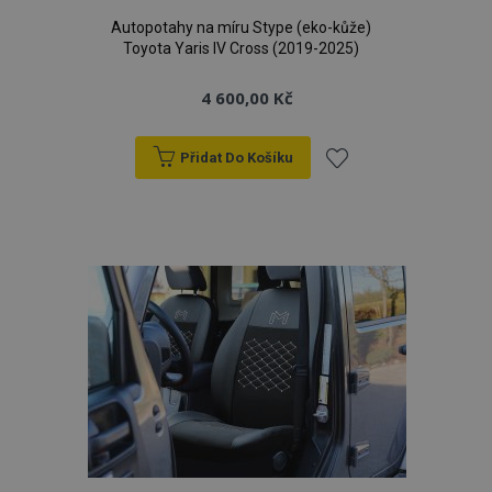
Autopotahy na míru Stype (eko-kůže)
Toyota Yaris IV Cross (2019-2025)
4 600,00 Kč
PHPSESSID
59 
PHP.net
42 s
.vtvauto.cz
Přidat Do Košíku
Přidat
k
oblíbeným