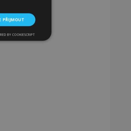
E PŘIJMOUT
RED BY COOKIESCRIPT
kční soubory
bory
 a správa účtu.
 pro zákazníka
ými nakupujícími,
řání, informace o