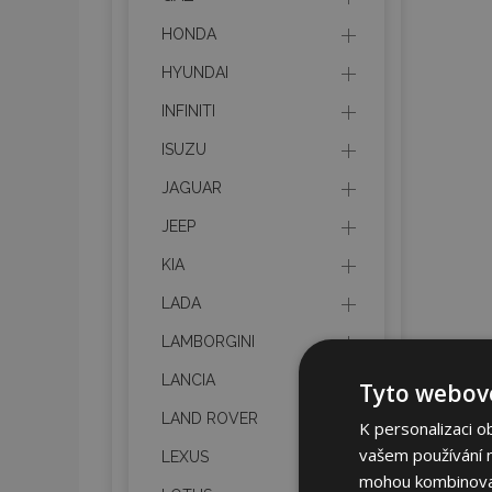
HONDA
HYUNDAI
INFINITI
ISUZU
JAGUAR
JEEP
KIA
LADA
LAMBORGINI
LANCIA
Tyto webové
LAND ROVER
K personalizaci o
vašem používání na
LEXUS
mohou kombinovat 