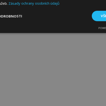
lužeb.
Zásady ochrany osobních údajů
ODROBNOSTI
VŠ
POWE
tné
Výkonové soubory
Soubory cílení
Fun
bytně nutné soubory
Výkonové soubory
Soubory cílení
Funkční sou
ry cookie umožňují základní funkce webových stránek, jako je přihlášení uživatele
e bez nezbytně nutných souborů cookie správně používat.
Poskytovatel
/
Vyprší
Popis
Doména
1 den
Ukládá informace specifické
Adobe Inc.
související s akcemi zahájen
www.vtvauto.cz
jako je zobrazení seznamu p