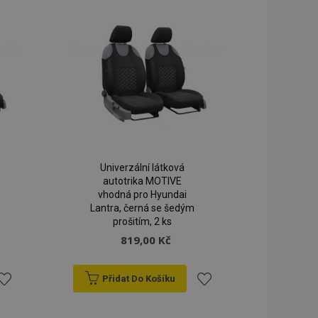
Univerzální látková
autotrika MOTIVE
vhodná pro Hyundai
Lantra, černá se šedým
prošitím, 2 ks
819,00 Kč
Přidat Do Košíku
řidat
Přidat