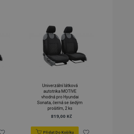
k
k
blíbeným
oblíbeným
Univerzální látková
autotrika MOTIVE
vhodná pro Hyundai
Sonata, černá se šedým
prošitím, 2 ks
819,00 Kč
Přidat Do Košíku