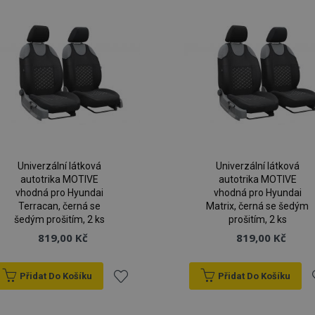
Univerzální látková
Univerzální látková
autotrika MOTIVE
autotrika MOTIVE
vhodná pro Hyundai
vhodná pro Hyundai
Terracan, černá se
Matrix, černá se šedým
šedým prošitím, 2 ks
prošitím, 2 ks
819,00 Kč
819,00 Kč
Přidat Do Košíku
Přidat Do Košíku
Přidat
P