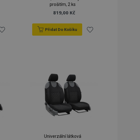
prošitím, 2 ks
lší oznámení, která
819,00 Kč
klad zpráva o
 a různé chybové
vymaže poté, co se
Přidat Do Košíku
dy prohlížených
řidat
Přidat
ci.
o porovnávaných
k
k
blíbeným
oblíbeným
orovnávaných
ci.
ry používá systém
ěny verze stránky
žňuje mít v
né stránky, např.
ním úložišti.
á strategie
 (překlad na straně
kie spouští
ezipaměti. Když je
Univerzální látková
ack-endovou