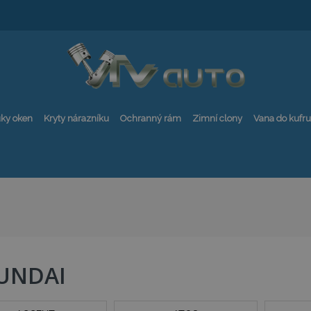
ky oken
Kryty nárazníku
Ochranný rám
Zimní clony
Vana do kufru
UNDAI