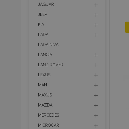
JAGUAR
mage-messages
JEEP
KIA
LADA
recently_viewed_p
LADA NIVA
recently_compare
LANCIA
recently_compare
LAND ROVER
X-Magento-Vary
LEXUS
MAN
MAXUS
mage-translation-f
MAZDA
MERCEDES
mage-cache-sessi
MICROCAR