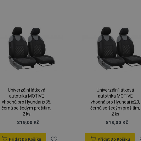
k
oblíbeným
o
Univerzální látková
Univerzální látková
autotrika MOTIVE
autotrika MOTIVE
vhodná pro Hyundai ix35,
vhodná pro Hyundai ix20,
černá se šedým prošitím,
černá se šedým prošitím,
2 ks
2 ks
819,00 Kč
819,00 Kč
Přidat Do Košíku
Přidat Do Košíku