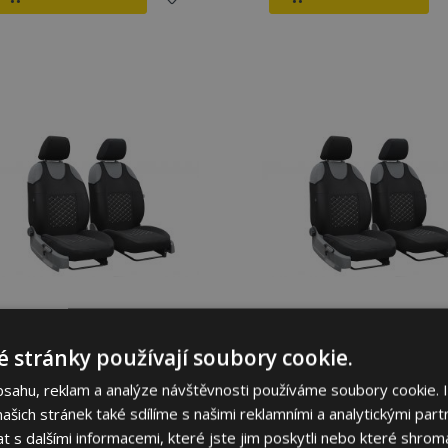
Přidat
P
k
oblíbeným
o
Univerzální látková
Univerzální látková
 stránky používají soubory cookie.
autotrika MOTIVE
autotrika MOTIVE
vhodná pro Hyundai i40,
vhodná pro Hyundai i30,
bsahu, reklam a analýze návštěvnosti používáme soubory cookie. 
černá se šedým prošitím,
černá se šedým prošitím,
šich stránek také sdílíme s našimi reklamními a analytickými partn
2 ks
2 ks
s dalšími informacemi, které jste jim poskytli nebo které shromá
819,00 Kč
819,00 Kč