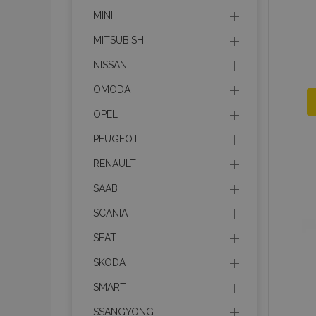
MINI
product_data_sto
MITSUBISHI
NISSAN
recently_viewed_p
OMODA
CookieScriptConse
OPEL
PEUGEOT
udid
RENAULT
SAAB
SCANIA
PHPSESSID
SEAT
SKODA
SMART
mage-cache-stor
SSANGYONG