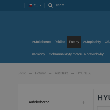
Hledat
Cz
Autokoberce
Poklice
Potahy
Autoplachty
Ofu
Kamiony
Ochranné kryty motoru a převodovky
Úvod
Potahy
Autotrika
HYUNDAI
HY
Autokoberce