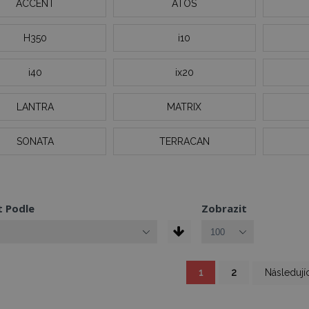
ACCENT
ATOS
H350
i10
i40
ix20
LANTRA
MATRIX
SONATA
TERRACAN
t Podle
Zobrazit
Právě si prohlížíte stránk
Stránka
Stránka
Stránka
1
2
Následujíc