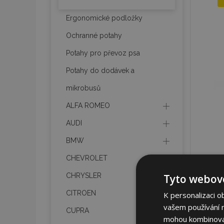
Ergonomické podložky
Ochranné potahy
Potahy pro převoz psa
Potahy do dodávek a
mikrobusů
ALFA ROMEO
AUDI
BMW
CHEVROLET
CHRYSLER
Tyto webové
CITROEN
K personalizaci o
vašem používání na
CUPRA
mohou kombinovat 