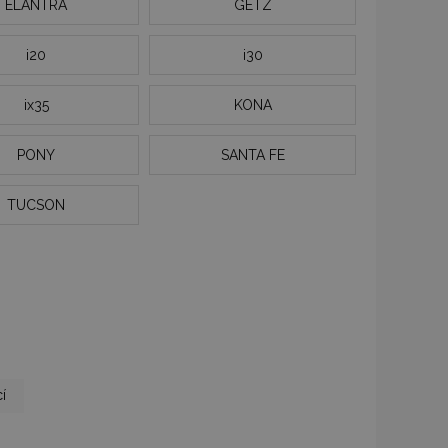
ELANTRA
GETZ
i20
i30
ix35
KONA
PONY
SANTA FE
TUCSON
u
í