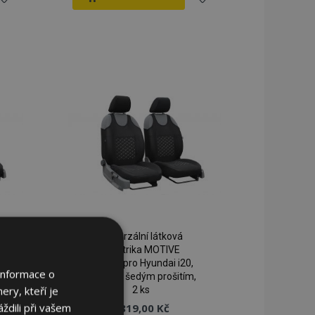
řidat
Přidat
k
k
blíbeným
oblíbeným
Univerzální látková
autotrika MOTIVE
vhodná pro Hyundai i20,
Informace o
černá se šedým prošitím,
ery, kteří je
2 ks
ždili při vašem
819,00 Kč