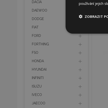
DACIA
používání jejich s
DAEWOO
ZOBRAZIT P
DODGE
FIAT
Nezbytně nu
soubory
FORD
FORTHING
FSO
HONDA
Nez
HYUNDAI
Nezbytně nutné soubo
INFINITI
Webové stránky nelz
ISUZU
Název
IVECO
section_data_ids
JAECOO