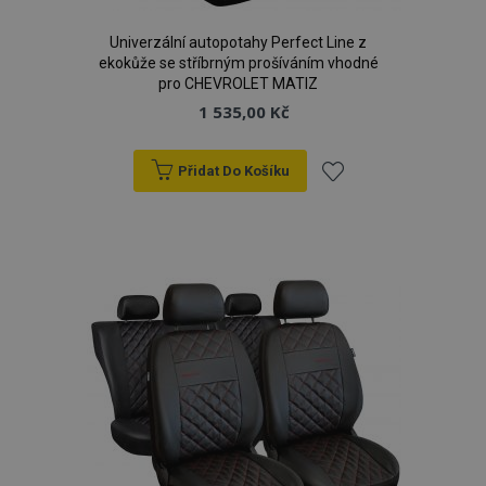
Univerzální autopotahy Perfect Line z
mage-messages
1 
Adobe Inc.
ekokůže se stříbrným prošíváním vhodné
www.vtvauto.cz
pro CHEVROLET MATIZ
1 535,00 Kč
zásadách ochrany soukromí společnosti Google
Přidat Do Košíku
Přidat
k
oblíbeným
recently_viewed_product_previous
1 
Adobe Inc.
www.vtvauto.cz
recently_compared_product
1 
Adobe Inc.
www.vtvauto.cz