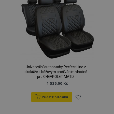
PHPSESSID
59 
PHP.net
42 s
.vtvauto.cz
Univerzální autopotahy Perfect Line z
ekokůže s béžovým prošíváním vhodné
pro CHEVROLET MATIZ
1 535,00 Kč
Přidat Do Košíku
mage-cache-storage
1 
Adobe Inc.
Přidat
www.vtvauto.cz