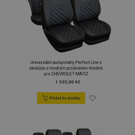
CookieScriptConsent
4 tý
CookieScript
d
www.vtvauto.cz
Univerzální autopotahy Perfect Line z
ekokůže s modrým prošíváním vhodné
pro CHEVROLET MATIZ
1 535,00 Kč
udid
.vtvauto.cz
4 tý
d
Přidat Do Košíku
Přidat
k
oblíbeným