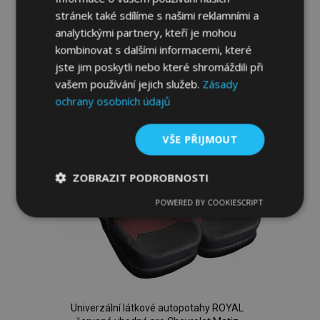
Přidat Do Košíku
stránek také sdílíme s našimi reklamními a
analytickými partnery, kteří je mohou
Přidat
kombinovat s dalšími informacemi, které
k
jste jim poskytli nebo které shromáždili při
vašem používání jejich služeb.
Zásady
oblíbeným
ochrany osobních údajů
VŠE PŘIJMOUT
ZOBRAZIT PODROBNOSTI
POWERED BY COOKIESCRIPT
Nezbytně
Výkonové
Soubory
nutné
soubory
cílení
soubory
Funkční soubory
Univerzální látkové autopotahy ROYAL