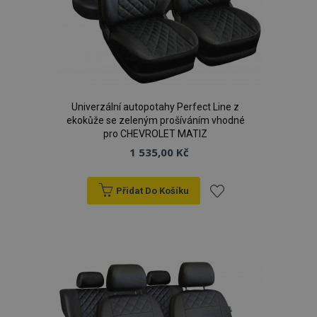
mage-cache-sessid
1 
Adobe Inc.
www.vtvauto.cz
Univerzální autopotahy Perfect Line z
ekokůže se zeleným prošíváním vhodné
pro CHEVROLET MATIZ
1 535,00 Kč
Přidat Do Košíku
product_data_storage
1 
Adobe Inc.
www.vtvauto.cz
Přidat
k
oblíbeným
recently_viewed_product
1 
Adobe Inc.
www.vtvauto.cz