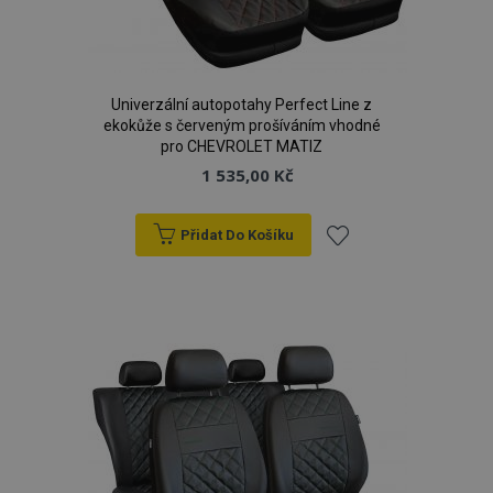
recently_compared_product_previous
1 
Adobe Inc.
www.vtvauto.cz
Univerzální autopotahy Perfect Line z
ekokůže s červeným prošíváním vhodné
X-Magento-Vary
59 
Adobe Inc.
pro CHEVROLET MATIZ
59 s
www.vtvauto.cz
1 535,00 Kč
Přidat Do Košíku
Přidat
k
oblíbeným
mage-translation-file-version
Zav
Adobe Inc.
proh
www.vtvauto.cz