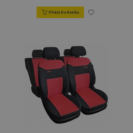
Přidat Do Košíku
Přidat
k
oblíbeným