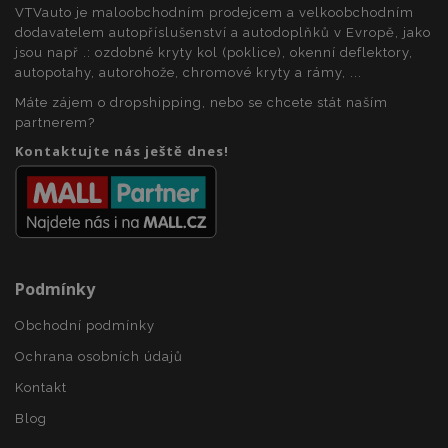
relacích a
obsahu do
Doubleclick
VTVauto je maloobchodním prodejcem a velkoobchodním
kampaních pro
mezipaměti
a provádí
dodavatelem autopříslušenství a autodoplňků v Evropě, jako
analytické
v prohlížeči,
informace
přehledy webů.
aby se
o tom, jak
jsou např .: ozdobné kryty kol (poklice), okenní deflektory,
stránky
koncový
autopotahy, autorohože, chromové kryty a rámy, ...
načítaly
_gid
1 den
Tento soubor
Google LLC
uživatel
rychleji.
cookie nastavuje
.vtvauto.cz
používá
Máte zájem o dropshipping, nebo se chcete stát naším
Google
webové
Analytics. Ukládá
stránky a
partnerem?
a aktualizuje
jakoukoli
jedinečnou
Kontaktujte nás ještě dnes!
reklamu,
hodnotu pro
kterou
každou
koncový
navštívenou
uživatel
stránku a slouží k
mohl vidět
počítání a
před
sledování
návštěvou
zobrazení
uvedeného
stránek.
webu.
Podmínky
_ga_25FZD5G6DL
.vtvauto.cz
1 rok 1
Tento soubor
měsíc
cookie používá
Google Analytics
Obchodní podmínky
k zachování
stavu relace.
Ochrana osobních údajů
Kontakt
Blog