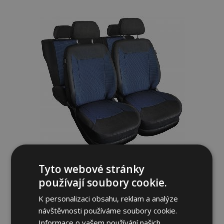
k
oblíbeným
Tyto webové stránky
Univerzální látkové autopotahy ROYAL
používají soubory cookie.
modré vhodné pro Chevrolet Matiz
K personalizaci obsahu, reklam a analýze
1 399,00 Kč
návštěvnosti používáme soubory cookie.
Informace o vašem používání našich