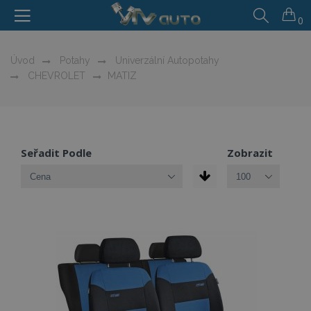
0
Úvod
Potahy
Univerzální Autopotahy
CHEVROLET
MATIZ
Seřadit Podle
Zobrazit