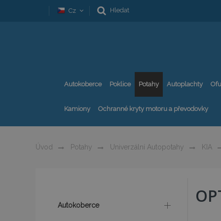
Hledat
Cz
Autokoberce
Poklice
Potahy
Autoplachty
Ofu
Kamiony
Ochranné kryty motoru a převodovky
Úvod
Potahy
Univerzální Autopotahy
KIA
OP
Autokoberce