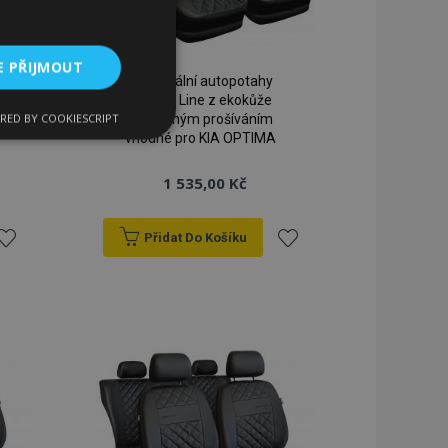
E PŘIJMOUT
Univerzální autopotahy
Perfect Line z ekokůže
RED BY COOKIESCRIPT
se zeleným prošíváním
kční soubory
vhodné pro KIA OPTIMA
1 535,00 Kč
Přidat Do Košíku
řidat
Přidat
bory
k
k
 a správa účtu.
blíbeným
oblíbeným
 pro zákazníka
ými nakupujícími,
řání, informace o