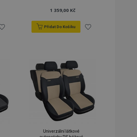
1 359,00 Kč
Přidat Do Košíku
řidat
Přidat
k
k
blíbeným
oblíbeným
Univerzální látkové