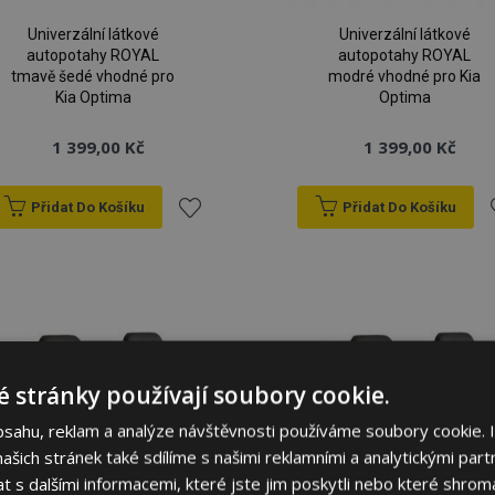
Univerzální látkové
Univerzální látkové
autopotahy ROYAL
autopotahy ROYAL
tmavě šedé vhodné pro
modré vhodné pro Kia
Kia Optima
Optima
1 399,00 Kč
1 399,00 Kč
Přidat Do Košíku
Přidat Do Košíku
Přidat
P
k
oblíbeným
o
 stránky používají soubory cookie.
bsahu, reklam a analýze návštěvnosti používáme soubory cookie. 
šich stránek také sdílíme s našimi reklamními a analytickými partn
s dalšími informacemi, které jste jim poskytli nebo které shromá