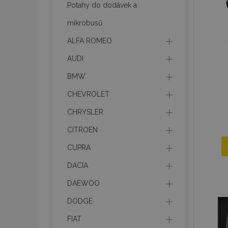
Potahy do dodávek a
mage-messages
mikrobusů
ALFA ROMEO
AUDI
recently_viewed_p
BMW
recently_compare
CHEVROLET
recently_compare
CHRYSLER
X-Magento-Vary
CITROEN
CUPRA
DACIA
mage-translation-f
DAEWOO
DODGE
mage-cache-sessi
FIAT