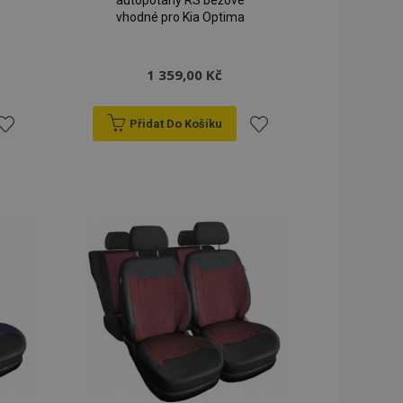
autopotahy RS béžové
vhodné pro Kia Optima
1 359,00 Kč
Přidat Do Košíku
řidat
Přidat
k
k
blíbeným
oblíbeným