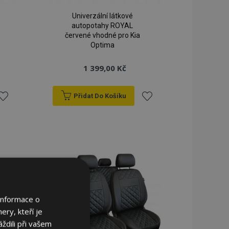
Univerzální látkové
autopotahy ROYAL
červené vhodné pro Kia
Optima
1 399,00 Kč
Přidat Do Košíku
řidat
Přidat
k
k
blíbeným
oblíbeným
Informace o
ery, kteří je
ždili při vašem