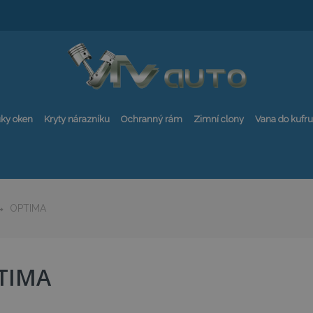
ky oken
Kryty nárazníku
Ochranný rám
Zimní clony
Vana do kufru
OPTIMA
TIMA