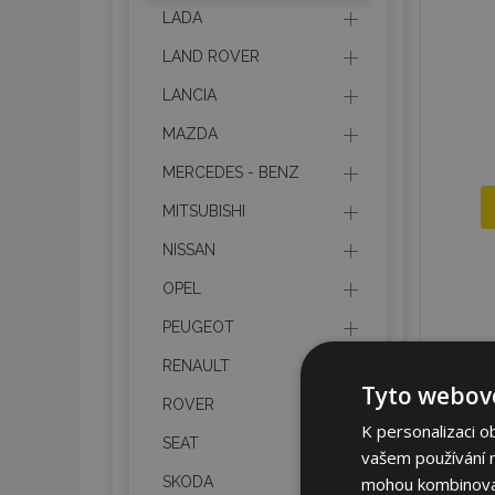
LADA
LAND ROVER
LANCIA
MAZDA
MERCEDES - BENZ
MITSUBISHI
NISSAN
OPEL
PEUGEOT
RENAULT
Tyto webové
ROVER
K personalizaci o
SEAT
vašem používání na
mohou kombinovat 
SKODA