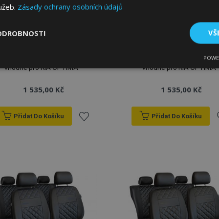
lužeb.
Zásady ochrany osobních údajů
ODROBNOSTI
VŠ
Univerzální autopotahy
Univerzální autopotahy
Perfect Line z ekokůže
Perfect Line z ekokůže s
POWE
se stříbrným prošíváním
červeným prošíváním
tné
Výkonové soubory
Soubory cílení
Fun
vhodné pro KIA OPTIMA
vhodné pro KIA OPTIMA
1 535,00 Kč
1 535,00 Kč
Přidat Do Košíku
Přidat Do Košíku
Přidat
P
bytně nutné soubory
Výkonové soubory
Soubory cílení
Funkční sou
k
ry cookie umožňují základní funkce webových stránek, jako je přihlášení uživatele
e bez nezbytně nutných souborů cookie správně používat.
oblíbeným
o
Poskytovatel
/
Vyprší
Popis
Doména
1 den
Ukládá informace specifické
Adobe Inc.
související s akcemi zahájen
www.vtvauto.cz
jako je zobrazení seznamu p