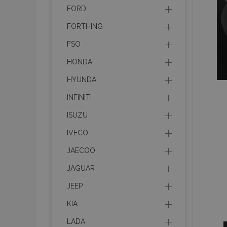
FORD
product_data_sto
FORTHING
FSO
recently_viewed_p
HONDA
CookieScriptConse
HYUNDAI
INFINITI
ISUZU
udid
IVECO
JAECOO
PHPSESSID
JAGUAR
JEEP
KIA
mage-cache-stor
LADA