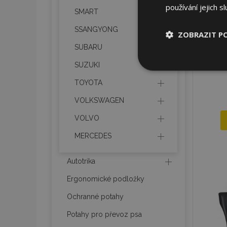
používání jejich s
SMART
SSANGYONG
ZOBRAZIT P
SUBARU
Nezbytně nu
SUZUKI
soubory
TOYOTA
VOLKSWAGEN
VOLVO
MERCEDES
Nez
Autotrika
Nezbytně nutné soubo
Webové stránky nelz
Ergonomické podložky
Název
Ochranné potahy
section_data_ids
Potahy pro převoz psa