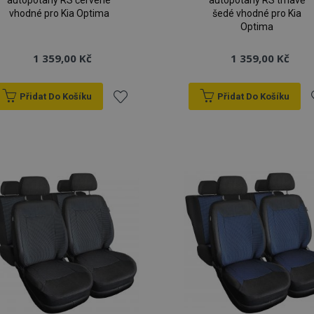
autopotahy RS červené
autopotahy RS tmavě
vhodné pro Kia Optima
šedé vhodné pro Kia
Optima
1 359,00 Kč
1 359,00 Kč
Přidat Do Košíku
Přidat Do Košíku
Přidat
P
k
oblíbeným
o