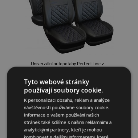
Univerzální autopotahy Perfect Line z
ekokůže s modrým prošíváním vhodné
pro RENAULT CAPTUR
Tyto webové stránky
1 535,00 Kč
používají soubory cookie.
K personalizaci obsahu, reklam a analýze
Přidat Do Košíku
návštěvnosti používáme soubory cookie.
Přidat
Informace o vašem používání našich
stránek také sdílíme s našimi reklamními a
k
analytickými partnery, kteří je mohou
oblíbeným
kombinovat s dalšími informacemi, které