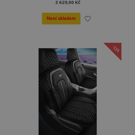
3 629,00 Kč
Není skladem
Přidat
k
-13%
oblíbeným