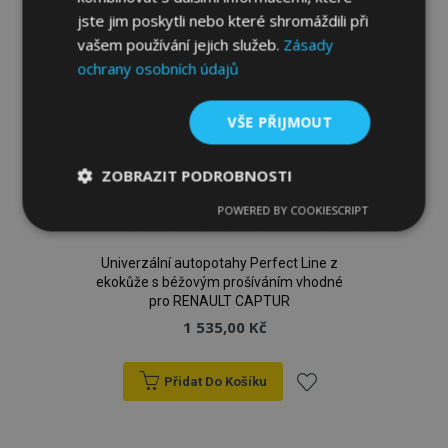
jste jim poskytli nebo které shromáždili při
vašem používání jejich služeb.
Zásady
ochrany osobních údajů
VŠE PŘIJMOUT
ZOBRAZIT PODROBNOSTI
POWERED BY COOKIESCRIPT
Nezbytně
Výkonové
Soubory
nutné
soubory
cílení
soubory
Univerzální autopotahy Perfect Line z
ekokůže s béžovým prošíváním vhodné
pro RENAULT CAPTUR
1 535,00 Kč
Funkční soubory
Přidat Do Košíku
Přidat