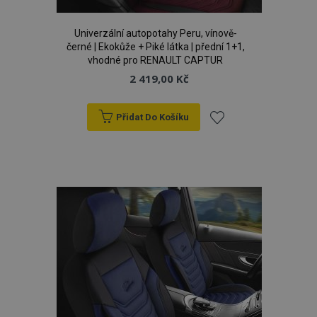
Univerzální autopotahy Peru, vínově-
černé | Ekokůže + Piké látka | přední 1+1,
vhodné pro RENAULT CAPTUR
2 419,00 Kč
Přidat Do Košíku
Přidat
product_data_storage
1 
Adobe Inc.
www.vtvauto.cz
k
oblíbeným
recently_viewed_product
1 
Adobe Inc.
www.vtvauto.cz
CookieScriptConsent
4 tý
CookieScript