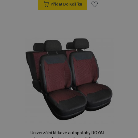
Přidat Do Košíku
Přidat
k
oblíbeným
Univerzální látkové autopotahy ROYAL