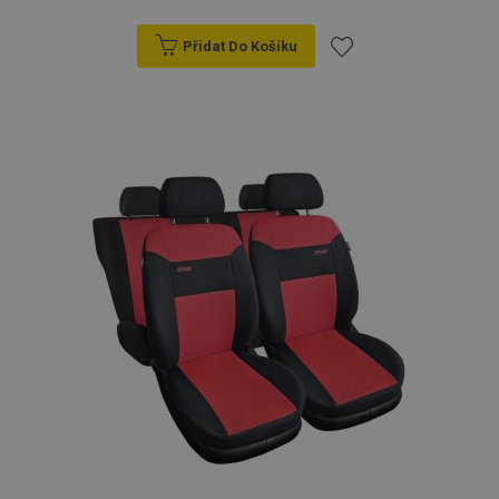
Přidat Do Košíku
Přidat
k
oblíbeným