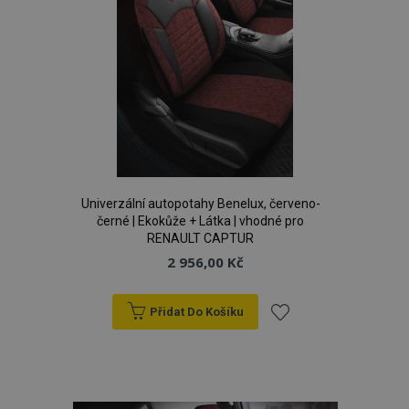
Univerzální autopotahy Benelux, červeno-
černé | Ekokůže + Látka | vhodné pro
RENAULT CAPTUR
2 956,00 Kč
mage-cache-storage
1 
Adobe Inc.
Přidat Do Košíku
www.vtvauto.cz
Přidat
k