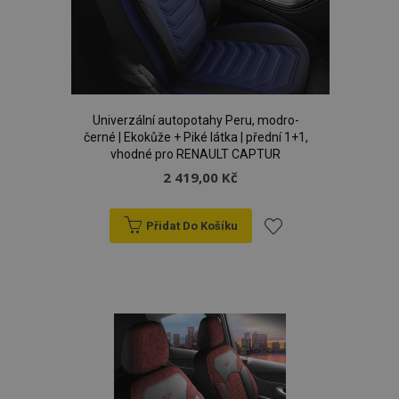
d
www.vtvauto.cz
Univerzální autopotahy Peru, modro-
černé | Ekokůže + Piké látka | přední 1+1,
vhodné pro RENAULT CAPTUR
2 419,00 Kč
udid
.vtvauto.cz
4 tý
d
Přidat Do Košíku
Přidat
k
oblíbeným
PHPSESSID
59 
PHP.net
42 s
.vtvauto.cz