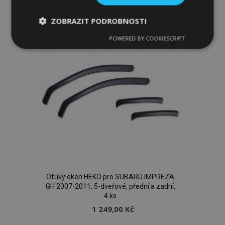
k
ZOBRAZIT PODROBNOSTI
oblíbeným
POWERED BY COOKIESCRIPT
Nezbytně
Výkonové
Soubory
nutné
soubory
cílení
soubory
Funkční soubory
Nezbytně nutné soubory
Výkonové soubory
Ofuky oken HEKO pro SUBARU IMPREZA
Soubory cílení
Funkční soubory
GH 2007-2011, 5-dveřové, přední a zadní,
4 ks
Nezbytně nutné soubory cookie umožňují základní
1 249,00 Kč
funkce webových stránek, jako je přihlášení
uživatele a správa účtu. Webové stránky nelze bez
nezbytně nutných souborů cookie správně