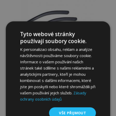
Tyto webové stránky
používají soubory cookie.
K personalizaci obsahu, reklam a analýze
návštěvnosti používáme soubory cookie.
Informace o vašem používání našich
stránek také sdílíme s našimi reklamními a
Ofuky oken HEKO pro SUBARU IMPREZA
V 2016-2023, 5-dveřové, přední a zadní, 4
analytickými partnery, kteří je mohou
ks
kombinovat s dalšími informacemi, které
1 249,00 Kč
jste jim poskytli nebo které shromáždili při
vašem používání jejich služeb.
Zásady
ochrany osobních údajů
Přidat Do Košíku
Přidat
VŠE PŘIJMOUT