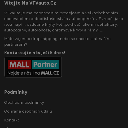
Vítejte Na VTVauto.cz
VTVauto je maloobchodním prodejcem a velkoobchodním
recently_viewed_product_previous
1 
dodavatelem autopříslušenství a autodoplňků v Evropě, jako
Adobe Inc.
www.vtvauto.cz
jsou např .: ozdobné kryty kol (poklice), okenní deflektory,
autopotahy, autorohože, chromové kryty a rámy, ...
Máte zájem o dropshipping, nebo se chcete stát naším
partnerem?
recently_compared_product
1 
Adobe Inc.
Kontaktujte nás ještě dnes!
www.vtvauto.cz
recently_compared_product_previous
1 
Adobe Inc.
www.vtvauto.cz
Podmínky
Obchodní podmínky
X-Magento-Vary
59 
Adobe Inc.
59 s
www.vtvauto.cz
Ochrana osobních údajů
Kontakt