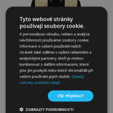
Tyto webové stránky
používají soubory cookie.
K personalizaci obsahu, reklam a analýze
návštěvnosti používáme soubory cookie.
Informace o vašem používání našich
Autopotahy na míru Stype (eko-kůže)
stránek také sdílíme s našimi reklamními a
FORD Transit Custom VIII AGR 1+1(2023-
analytickými partnery, kteří je mohou
2025)
kombinovat s dalšími informacemi, které
2 728,00 Kč
jste jim poskytli nebo které shromáždili při
vašem používání jejich služeb.
Zásady
Přidat Do Košíku
ochrany osobních údajů
Přidat
VŠE PŘIJMOUT
k
ZOBRAZIT PODROBNOSTI
oblíbeným