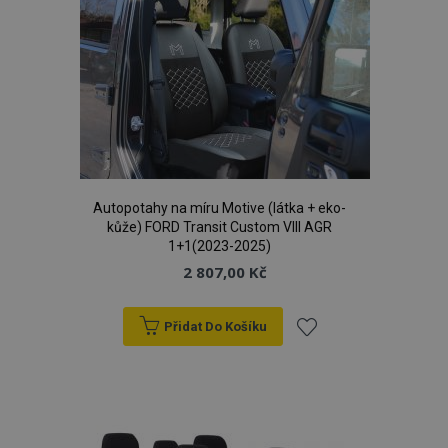
oblíbeným
Doména
section_data_ids
1 
Adobe Inc.
www.vtvauto.cz
Autopotahy na míru Motive (látka + eko-
kůže) FORD Transit Custom VIII AGR
mage-messages
1 
Adobe Inc.
1+1(2023-2025)
www.vtvauto.cz
2 807,00 Kč
Přidat Do Košíku
zásadách ochrany soukromí společnosti Google
Přidat
k
oblíbeným