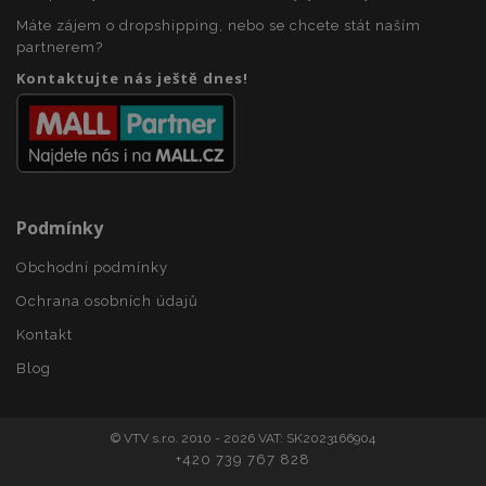
Máte zájem o dropshipping, nebo se chcete stát naším
udid
.vtvauto.cz
4 tý
partnerem?
d
Kontaktujte nás ještě dnes!
Podmínky
PHPSESSID
59 
PHP.net
42 s
.vtvauto.cz
Obchodní podmínky
Ochrana osobních údajů
Kontakt
Blog
© VTV s.r.o. 2010 - 2026 VAT: SK2023166904
+420 739 767 828