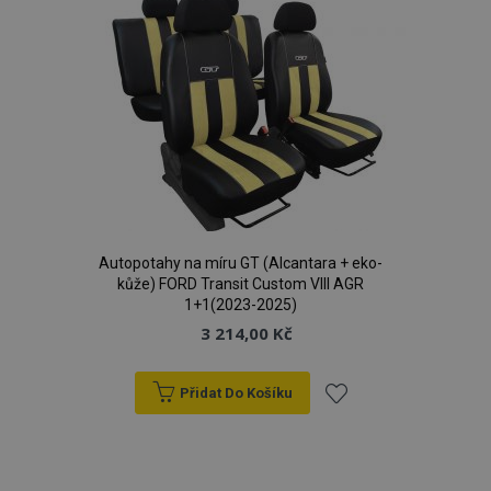
oblíbeným
mage-translation-file-version
Zav
Adobe Inc.
proh
www.vtvauto.cz
mage-cache-sessid
1 
Adobe Inc.
Autopotahy na míru GT (Alcantara + eko-
www.vtvauto.cz
kůže) FORD Transit Custom VIII AGR
1+1(2023-2025)
3 214,00 Kč
Přidat Do Košíku
Přidat
k