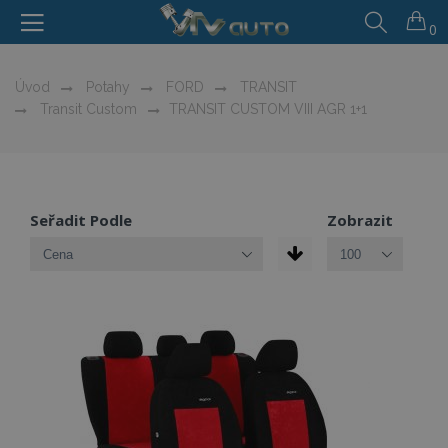
0
Úvod
Potahy
FORD
TRANSIT
Transit Custom
TRANSIT CUSTOM VIII AGR 1+1
Seřadit Podle
Zobrazit