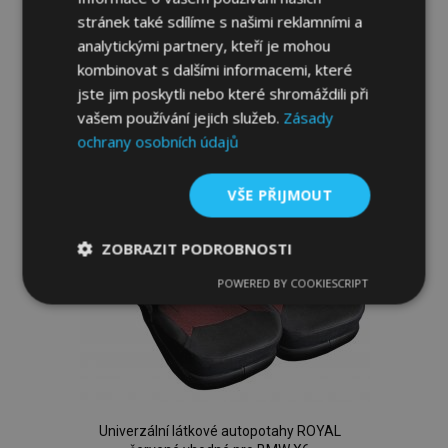
Přidat Do Košíku
stránek také sdílíme s našimi reklamními a
analytickými partnery, kteří je mohou
Přidat
kombinovat s dalšími informacemi, které
k
jste jim poskytli nebo které shromáždili při
vašem používání jejich služeb.
Zásady
oblíbeným
ochrany osobních údajů
VŠE PŘIJMOUT
ZOBRAZIT PODROBNOSTI
POWERED BY COOKIESCRIPT
Nezbytně
Výkonové
Soubory
nutné
soubory
cílení
soubory
Funkční soubory
Univerzální látkové autopotahy ROYAL