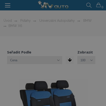
0
Úvod
Potahy
Univerzální Autopotahy
BMW
BMW X6
Seřadit Podle
Zobrazit