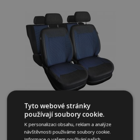
k
oblíbeným
Tyto webové stránky
Univerzální látkové autopotahy ROYAL
používají soubory cookie.
modré vhodné pro BMW X6
K personalizaci obsahu, reklam a analýze
1 399,00 Kč
návštěvnosti používáme soubory cookie.
Informace o vašem používání našich