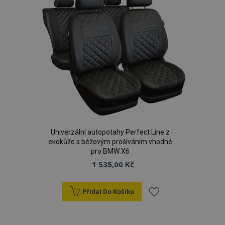
PHPSESSID
59 
PHP.net
42 s
.vtvauto.cz
Univerzální autopotahy Perfect Line z
ekokůže s béžovým prošíváním vhodné
pro BMW X6
1 535,00 Kč
Přidat Do Košíku
mage-cache-storage
1 
Adobe Inc.
Přidat
www.vtvauto.cz