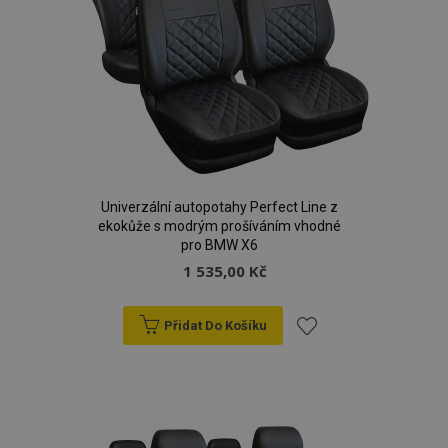
CookieScriptConsent
4 tý
CookieScript
d
www.vtvauto.cz
Univerzální autopotahy Perfect Line z
ekokůže s modrým prošíváním vhodné
pro BMW X6
1 535,00 Kč
udid
.vtvauto.cz
4 tý
d
Přidat Do Košíku
Přidat
k
oblíbeným