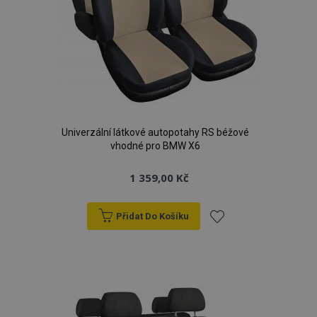
Univerzální látkové autopotahy RS béžové
vhodné pro BMW X6
1 359,00 Kč
Přidat Do Košíku
Přidat
k
oblíbeným