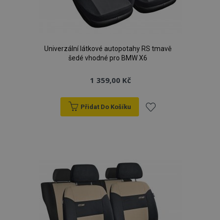
Univerzální látkové autopotahy RS tmavě
šedé vhodné pro BMW X6
1 359,00 Kč
Přidat Do Košíku
Přidat
k
oblíbeným