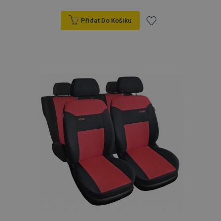
Přidat Do Košíku
Přidat
k
oblíbeným