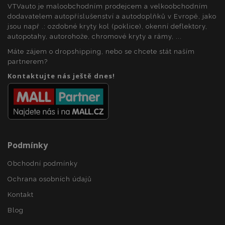
relacích a
obsahu do
Doubleclick
VTVauto je maloobchodním prodejcem a velkoobchodním
kampaních pro
mezipaměti
a provádí
dodavatelem autopříslušenství a autodoplňků v Evropě, jako
analytické
v prohlížeči,
informace
přehledy webů.
aby se
o tom, jak
jsou např .: ozdobné kryty kol (poklice), okenní deflektory,
stránky
koncový
autopotahy, autorohože, chromové kryty a rámy, ...
načítaly
_gid
1 den
Tento soubor
Google LLC
uživatel
rychleji.
cookie nastavuje
.vtvauto.cz
používá
Máte zájem o dropshipping, nebo se chcete stát naším
Google
webové
Analytics. Ukládá
stránky a
partnerem?
a aktualizuje
jakoukoli
jedinečnou
Kontaktujte nás ještě dnes!
reklamu,
hodnotu pro
kterou
každou
koncový
navštívenou
uživatel
stránku a slouží k
mohl vidět
počítání a
před
sledování
návštěvou
zobrazení
uvedeného
stránek.
webu.
Podmínky
_ga_25FZD5G6DL
.vtvauto.cz
1 rok 1
Tento soubor
měsíc
cookie používá
Google Analytics
Obchodní podmínky
k zachování
stavu relace.
Ochrana osobních údajů
Kontakt
Blog