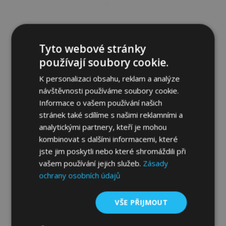
Tyto webové stránky
používají soubory cookie.
K personalizaci obsahu, reklam a analýze
návštěvnosti používáme soubory cookie.
Informace o vašem používání našich
stránek také sdílíme s našimi reklamními a
analytickými partnery, kteří je mohou
kombinovat s dalšími informacemi, které
Plachta na automobil MOBILE GARAGE
jste jim poskytli nebo které shromáždili při
hatchback Ford Fusion D. 380-405 cm
vašem používání jejich služeb.
Zásady
1 699,00 Kč
ochrany osobních údajů
VŠE PŘIJMOUT
Přidat Do Košíku
Přidat