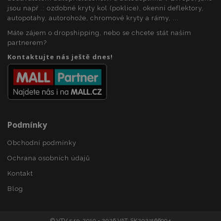
Poskytovatel
/
jsou např .: ozdobné kryty kol (poklice), okenní deflektory,
Název
Vy
Doména
autopotahy, autorohože, chromové kryty a rámy, ...
section_data_ids
1 
Adobe Inc.
Máte zájem o dropshipping, nebo se chcete stát naším
www.vtvauto.cz
partnerem?
Kontaktujte nás ještě dnes!
Podmínky
mage-messages
1 
Adobe Inc.
www.vtvauto.cz
Obchodní podmínky
Ochrana osobních údajů
Kontakt
zásadách ochrany soukromí společnosti Google
Blog
© VTV s.r.o. 2010 - 2026 VAT: SK2023166904