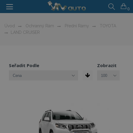
0
Úvod
Ochranný Rám
Přední Rámy
TOYOTA
LAND CRUISER
Seřadit Podle
Zobrazit