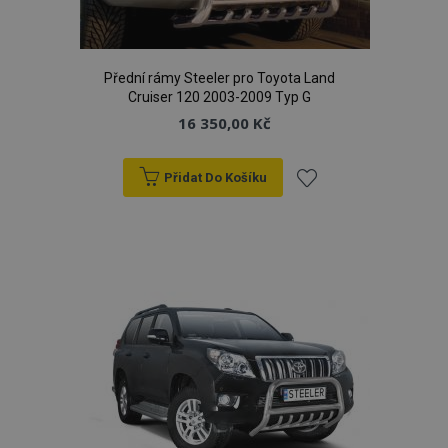
Přední rámy Steeler pro Toyota Land
Cruiser 120 2003-2009 Typ G
16 350,00 Kč
Přidat Do Košíku
mage-translation-file-version
Zav
Adobe Inc.
proh
www.vtvauto.cz
Přidat
k
oblíbeným
mage-cache-sessid
1 
Adobe Inc.
www.vtvauto.cz