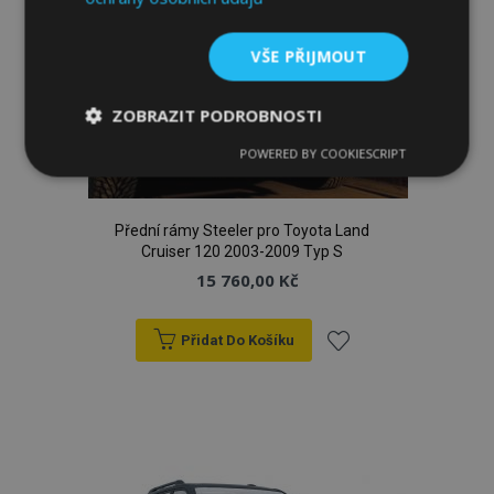
k
oblíbeným
VŠE PŘIJMOUT
ZOBRAZIT PODROBNOSTI
POWERED BY COOKIESCRIPT
Nezbytně
Výkonové
Soubory
nutné
soubory
cílení
soubory
Přední rámy Steeler pro Toyota Land
Cruiser 120 2003-2009 Typ S
15 760,00 Kč
Funkční soubory
Přidat Do Košíku
Přidat
k
Nezbytně nutné soubory
Výkonové soubory
oblíbeným
Soubory cílení
Funkční soubory