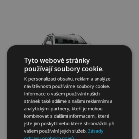
Přidat
k
oblíbeným
Tyto webové stránky
používají soubory cookie.
K personalizaci obsahu, reklam a analýze
návštěvnosti používáme soubory cookie.
Přední rámy Steeler pro TOYOTA LAND
Informace o vašem používání našich
CRUISER 150, 2017- Typ S
stránek také sdílíme s našimi reklamními a
15 760,00 Kč
analytickými partnery, kteří je mohou
kombinovat s dalšími informacemi, které
Přidat Do Košíku
jste jim poskytli nebo které shromáždili při
Přidat
vašem používání jejich služeb.
Zásady
ochrany osobních údajů