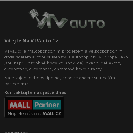
Vítejte Na VTVauto.cz
udid
.vtvauto.cz
4 tý
d
VTVauto je maloobchodním prodejcem a velkoobchodním
dodavatelem autopříslušenství a autodoplňků v Evropě, jako
jsou např .: ozdobné kryty kol (poklice), okenní deflektory,
autopotahy, autorohože, chromové kryty a rámy, ...
Máte zájem o dropshipping, nebo se chcete stát naším
partnerem?
Kontaktujte nás ještě dnes!
PHPSESSID
59 
PHP.net
42 s
.vtvauto.cz