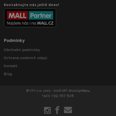
section_data_ids
1 
Adobe Inc.
Kontaktujte nás ještě dnes!
www.vtvauto.cz
Podmínky
Obchodní podmínky
mage-messages
1 
Adobe Inc.
www.vtvauto.cz
Ochrana osobních údajů
Kontakt
Blog
zásadách ochrany soukromí společnosti Google
© VTV s.r.o. 2010 - 2026 VAT: SK2023166904
+420 739 767 828
recently_viewed_product_previous
1 
Adobe Inc.
www.vtvauto.cz