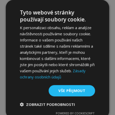
Tyto webové stránky
používají soubory cookie.
K personalizaci obsahu, reklam a analýze
návštěvnosti používáme soubory cookie.
Informace o vašem používání našich
stránek také sdílíme s našimi reklamními a
Plachta na automobil MOBILE GARAGE
analytickými partnery, kteří je mohou
kombi Volvo 960 kombi 1990-1996 D. 485-
505 cm
kombinovat s dalšími informacemi, které
2 029,00 Kč
jste jim poskytli nebo které shromáždili při
vašem používání jejich služeb.
Zásady
ochrany osobních údajů
Přidat Do Košíku
Přidat
VŠE PŘIJMOUT
k
ZOBRAZIT PODROBNOSTI
oblíbeným
POWERED BY COOKIESCRIPT