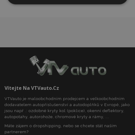
Nezbytně
Výkonové
Soubory
nutné
soubory
cílení
soubory
Funkční soubory
Nezbytně nutné soubory
Výkonové soubory
Soubory cílení
Funkční soubory
Vítejte Na VTVauto.cz
Nezbytně nutné soubory cookie umožňují základní
VTVauto je maloobchodním prodejcem a velkoobchodním
funkce webových stránek, jako je přihlášení
dodavatelem autopříslušenství a autodoplňků v Evropě, jako
uživatele a správa účtu. Webové stránky nelze bez
nezbytně nutných souborů cookie správně
jsou např .: ozdobné kryty kol (poklice), okenní deflektory,
používat.
autopotahy, autorohože, chromové kryty a rámy, ...
Poskytovatel
/
Máte zájem o dropshipping, nebo se chcete stát naším
Název
Vy
Doména
partnerem?