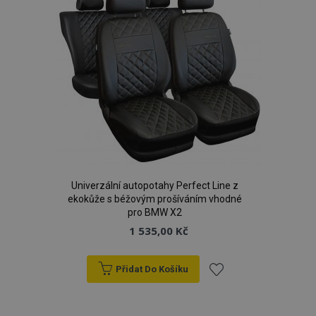
PHPSESSID
59 
PHP.net
42 s
.vtvauto.cz
Univerzální autopotahy Perfect Line z
ekokůže s béžovým prošíváním vhodné
pro BMW X2
1 535,00 Kč
Přidat Do Košíku
mage-cache-storage
1 
Adobe Inc.
Přidat
www.vtvauto.cz