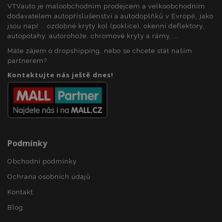
relacích a
obsahu do
Doubleclick
VTVauto je maloobchodním prodejcem a velkoobchodním
kampaních pro
mezipaměti
a provádí
dodavatelem autopříslušenství a autodoplňků v Evropě, jako
analytické
v prohlížeči,
informace
přehledy webů.
aby se
o tom, jak
jsou např .: ozdobné kryty kol (poklice), okenní deflektory,
stránky
koncový
autopotahy, autorohože, chromové kryty a rámy, ...
načítaly
_gid
1 den
Tento soubor
Google LLC
uživatel
rychleji.
cookie nastavuje
.vtvauto.cz
používá
Máte zájem o dropshipping, nebo se chcete stát naším
Google
webové
Analytics. Ukládá
stránky a
partnerem?
a aktualizuje
jakoukoli
jedinečnou
Kontaktujte nás ještě dnes!
reklamu,
hodnotu pro
kterou
každou
koncový
navštívenou
uživatel
stránku a slouží k
mohl vidět
počítání a
před
sledování
návštěvou
zobrazení
uvedeného
stránek.
webu.
Podmínky
_ga_25FZD5G6DL
.vtvauto.cz
1 rok 1
Tento soubor
měsíc
cookie používá
Google Analytics
Obchodní podmínky
k zachování
stavu relace.
Ochrana osobních údajů
Kontakt
Blog