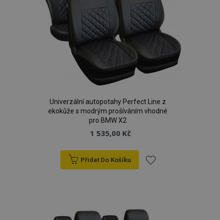
CookieScriptConsent
4 tý
CookieScript
d
www.vtvauto.cz
Univerzální autopotahy Perfect Line z
ekokůže s modrým prošíváním vhodné
pro BMW X2
1 535,00 Kč
udid
.vtvauto.cz
4 tý
d
Přidat Do Košíku
Přidat
k
oblíbeným