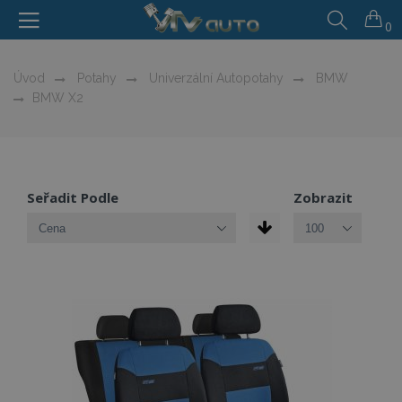
0
Úvod
Potahy
Univerzální Autopotahy
BMW
BMW X2
Seřadit Podle
Zobrazit