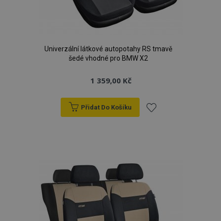
Univerzální látkové autopotahy RS tmavě
šedé vhodné pro BMW X2
1 359,00 Kč
Přidat Do Košíku
Přidat
k
oblíbeným