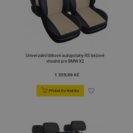
Univerzální látkové autopotahy RS béžové
vhodné pro BMW X2
1 359,00 Kč
Přidat Do Košíku
Přidat
k
oblíbeným