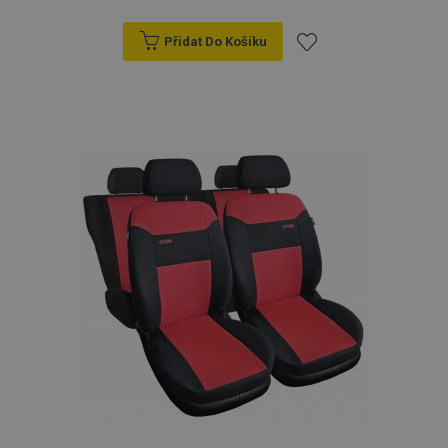
Přidat Do Košíku
Přidat
k
oblíbeným