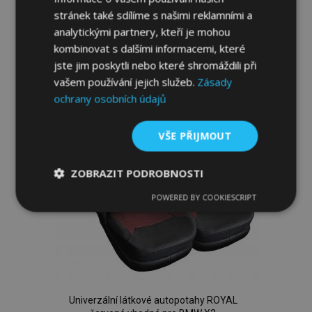
Přidat Do Košíku
stránek také sdílíme s našimi reklamními a
analytickými partnery, kteří je mohou
Přidat
kombinovat s dalšími informacemi, které
k
jste jim poskytli nebo které shromáždili při
vašem používání jejich služeb.
Zásady
oblíbeným
ochrany osobních údajů
VŠE PŘIJMOUT
ZOBRAZIT PODROBNOSTI
POWERED BY COOKIESCRIPT
Nezbytně
Výkonové
Soubory
nutné
soubory
cílení
soubory
Funkční soubory
Univerzální látkové autopotahy ROYAL