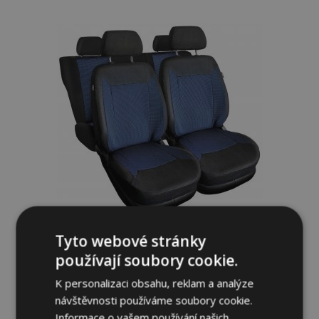
k
oblíbeným
Tyto webové stránky
Univerzální látkové autopotahy ROYAL
používají soubory cookie.
modré vhodné pro BMW X2
K personalizaci obsahu, reklam a analýze
1 399,00 Kč
návštěvnosti používáme soubory cookie.
Informace o vašem používání našich