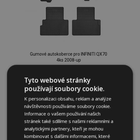
Gumové autokoberce pro INFINITI QX70
4ks 2008-up
954,00 Kč
Tyto webové stránky
Přidat Do Košíku
používají soubory cookie.
Přidat
K personalizaci obsahu, reklam a analýze
návštěvnosti používáme soubory cookie.
k
Informace o vašem používání našich
oblíbeným
stránek také sdílíme s našimi reklamními a
analytickými partnery, kteří je mohou
kombinovat s dalšími informacemi, které