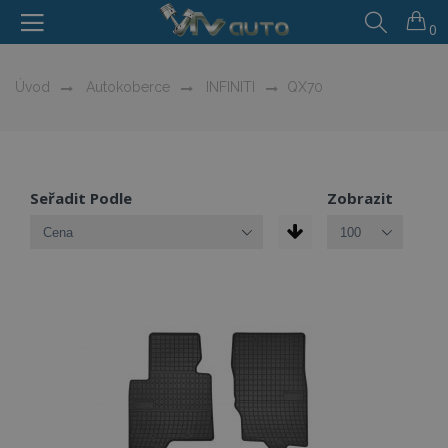
0
Úvod
Autokoberce
INFINITI
QX70
Seřadit Podle
Zobrazit