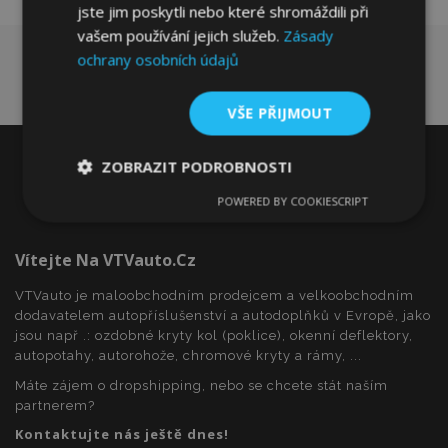
jste jim poskytli nebo které shromáždili při
vašem používání jejich služeb.
Zásady
ochrany osobních údajů
VŠE PŘIJMOUT
ZOBRAZIT PODROBNOSTI
POWERED BY COOKIESCRIPT
Nezbytně
Výkonové
Soubory
nutné
soubory
cílení
soubory
Vítejte Na VTVauto.cz
VTVauto je maloobchodním prodejcem a velkoobchodním
dodavatelem autopříslušenství a autodoplňků v Evropě, jako
Funkční soubory
jsou např .: ozdobné kryty kol (poklice), okenní deflektory,
autopotahy, autorohože, chromové kryty a rámy, ...
Máte zájem o dropshipping, nebo se chcete stát naším
partnerem?
Kontaktujte nás ještě dnes!