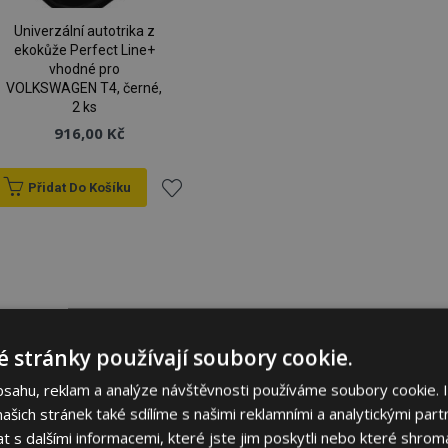
Univerzální autotrika z
ekokůže Perfect Line+
vhodné pro
VOLKSWAGEN T4, černé,
2 ks
916,00 Kč
Přidat Do Košíku
Přidat
k
oblíbeným
 stránky používají soubory cookie.
bsahu, reklam a analýze návštěvnosti používáme soubory cookie. 
šich stránek také sdílíme s našimi reklamními a analytickými partn
s dalšími informacemi, které jste jim poskytli nebo které shromá