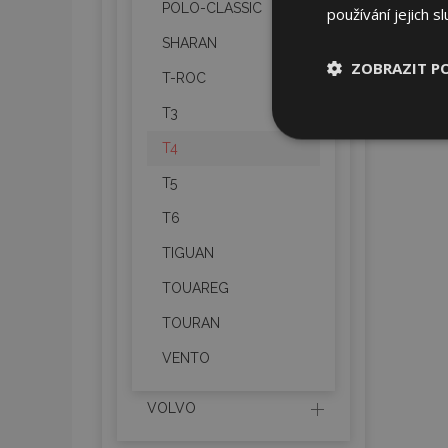
POLO-CLASSIC
používání jejich s
SHARAN
ZOBRAZIT P
T-ROC
T3
Nezbytně nu
soubory
T4
T5
T6
TIGUAN
Nez
TOUAREG
Nezbytně nutné soubo
TOURAN
Webové stránky nelz
VENTO
Název
VOLVO
section_data_ids