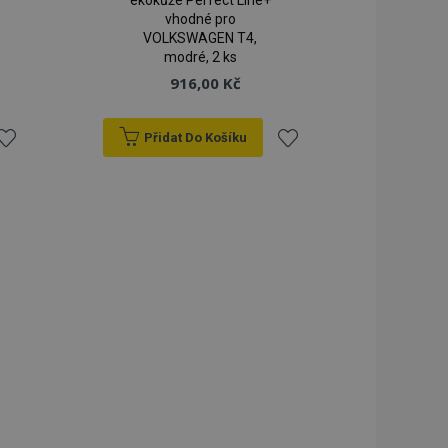
ekokůže Perfect Line+
vhodné pro
VOLKSWAGEN T4,
modré, 2 ks
916,00 Kč
Přidat Do Košíku
řidat
Přidat
k
k
blíbeným
oblíbeným