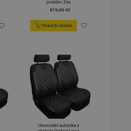
prošitím, 2 ks
819,00 Kč
Přidat Do Košíku
řidat
Přidat
k
k
blíbeným
oblíbeným
Univerzální autotrika z