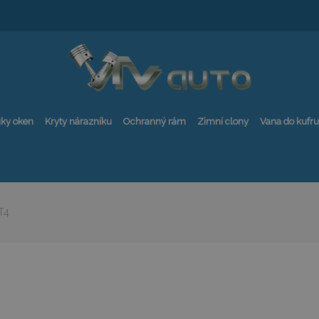
ky oken
Kryty nárazníku
Ochranný rám
Zimní clony
Vana do kufru
T4