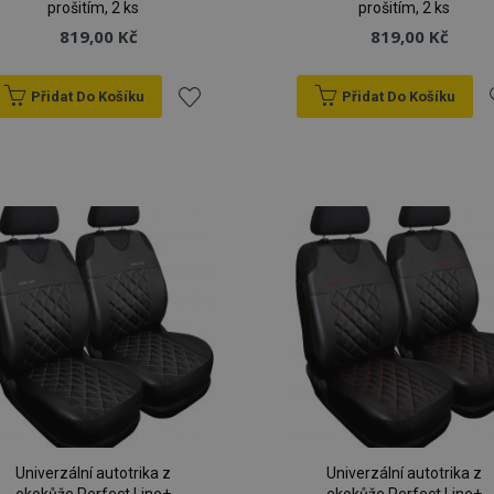
prošitím, 2 ks
prošitím, 2 ks
819,00 Kč
819,00 Kč
Přidat Do Košíku
Přidat Do Košíku
Přidat
P
k
oblíbeným
o
Univerzální autotrika z
Univerzální autotrika z