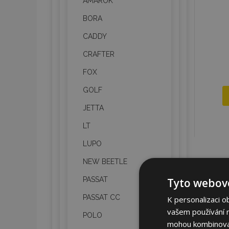
AMAROK
BORA
CADDY
CRAFTER
FOX
GOLF
JETTA
LT
LUPO
NEW BEETLE
PASSAT
Tyto webové
PASSAT CC
K personalizaci o
vašem používání na
POLO
mohou kombinovat 