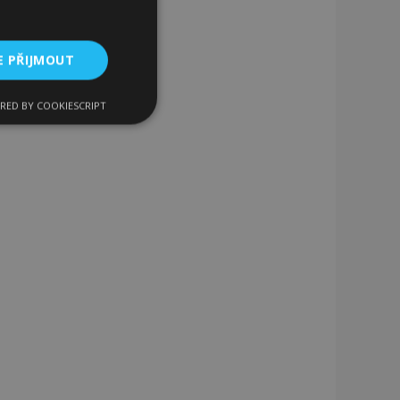
E PŘIJMOUT
RED BY COOKIESCRIPT
kční soubory
bory
 a správa účtu.
 pro zákazníka
ými nakupujícími,
řání, informace o