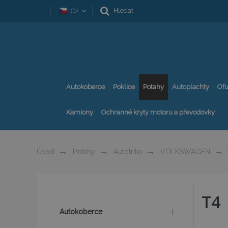
Hledat
Cz
Autokoberce
Poklice
Potahy
Autoplachty
Ofu
Kamiony
Ochranné kryty motoru a převodovky
Úvod
Potahy
Autotrika
VOLKSWAGEN
T4
Autokoberce