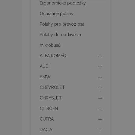
Ergonomické podložky
mage-messages
Ochranné potahy
Potahy pro převoz psa
Potahy do dodávek a
recently_viewed_p
mikrobusů
recently_compare
ALFA ROMEO
recently_compare
AUDI
X-Magento-Vary
BMW
CHEVROLET
CHRYSLER
mage-translation-f
CITROEN
CUPRA
mage-cache-sessi
DACIA