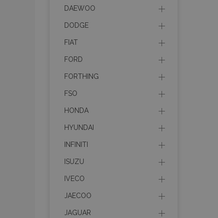
DAEWOO
product_data_sto
DODGE
FIAT
recently_viewed_p
FORD
CookieScriptConse
FORTHING
FSO
HONDA
udid
HYUNDAI
INFINITI
PHPSESSID
ISUZU
IVECO
JAECOO
mage-cache-stor
JAGUAR