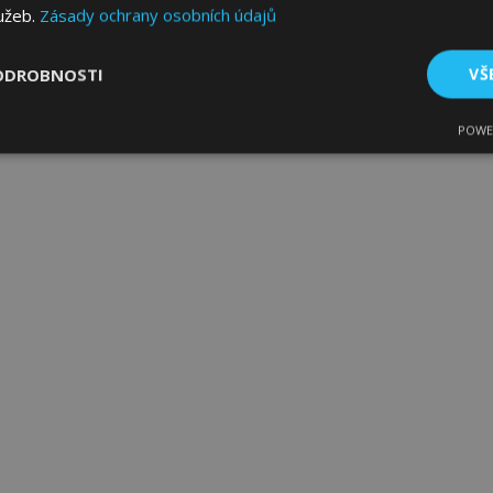
lužeb.
Zásady ochrany osobních údajů
ODROBNOSTI
VŠ
POWE
tné
Výkonové soubory
Soubory cílení
Fun
bytně nutné soubory
Výkonové soubory
Soubory cílení
Funkční sou
ry cookie umožňují základní funkce webových stránek, jako je přihlášení uživatele
e bez nezbytně nutných souborů cookie správně používat.
Poskytovatel
/
Vyprší
Popis
Doména
1 den
Ukládá informace specifické
Adobe Inc.
související s akcemi zahájen
www.vtvauto.cz
jako je zobrazení seznamu p