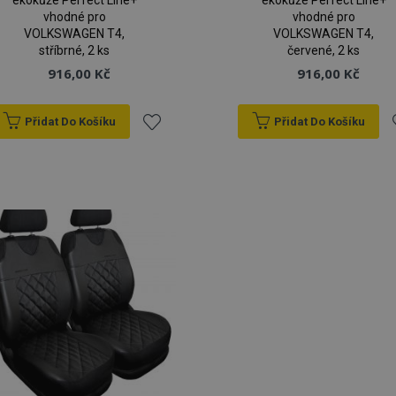
ekokůže Perfect Line+
ekokůže Perfect Line+
vhodné pro
vhodné pro
VOLKSWAGEN T4,
VOLKSWAGEN T4,
stříbrné, 2 ks
červené, 2 ks
916,00 Kč
916,00 Kč
Přidat Do Košíku
Přidat Do Košíku
Přidat
P
k
oblíbeným
o