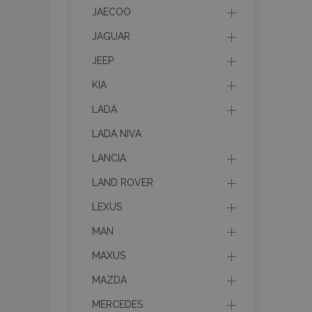
JAECOO
product_data_sto
JAGUAR
JEEP
recently_viewed_p
KIA
CookieScriptConse
LADA
LADA NIVA
LANCIA
udid
LAND ROVER
LEXUS
PHPSESSID
MAN
MAXUS
MAZDA
mage-cache-stor
MERCEDES