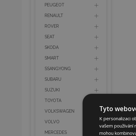
PEUGEOT
RENAULT
ROVER
SEAT
SKODA
SMART
SSANGYONG
SUBARU
SUZUKI
TOYOTA
Tyto webové
VOLKSWAGEN
K personalizaci o
VOLVO
vašem používání na
mohou kombinovat 
MERCEDES