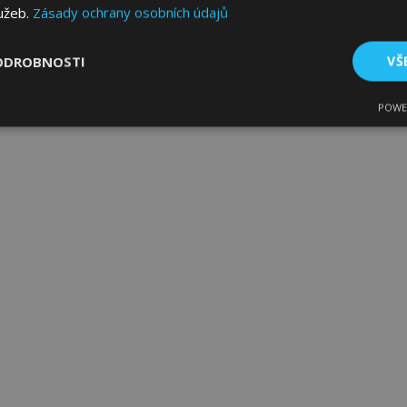
lužeb.
Zásady ochrany osobních údajů
ODROBNOSTI
VŠ
POWE
tné
Výkonové soubory
Soubory cílení
Fun
bytně nutné soubory
Výkonové soubory
Soubory cílení
Funkční sou
ry cookie umožňují základní funkce webových stránek, jako je přihlášení uživatele
e bez nezbytně nutných souborů cookie správně používat.
Poskytovatel
/
Vyprší
Popis
Doména
1 den
Ukládá informace specifické
Adobe Inc.
související s akcemi zahájen
www.vtvauto.cz
jako je zobrazení seznamu p