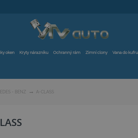
ky oken
Kryty nárazníku
Ochranný rám
Zimní clony
Vana do kufru
DES - BENZ
A-CLASS
CLASS