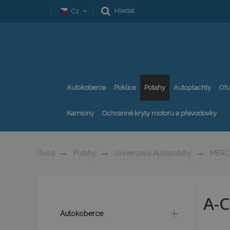
Hledat
Cz
Autokoberce
Poklice
Potahy
Autoplachty
Ofu
Kamiony
Ochranné kryty motoru a převodovky
Úvod
Potahy
Univerzální Autopotahy
MERCE
A-
Autokoberce