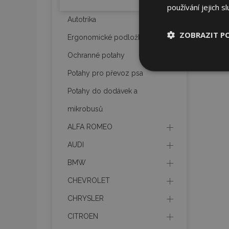
používání jejich s
Autotrika
ZOBRAZIT P
Ergonomické podložky
Ochranné potahy
Nezbytně nu
soubory
Potahy pro převoz psa
Potahy do dodávek a
mikrobusů
ALFA ROMEO
AUDI
Nez
BMW
Nezbytně nutné soubo
Webové stránky nelz
CHEVROLET
Název
CHRYSLER
section_data_ids
CITROEN