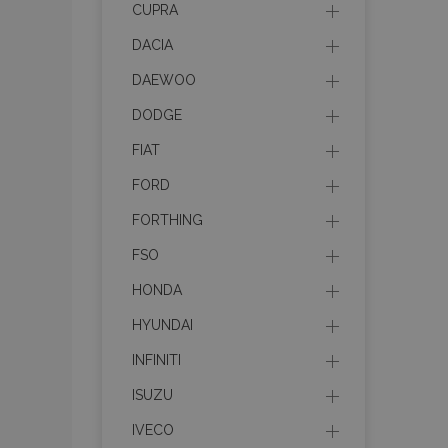
CUPRA
mage-messages
DACIA
DAEWOO
DODGE
recently_viewed_p
FIAT
recently_compare
FORD
recently_compare
FORTHING
X-Magento-Vary
FSO
HONDA
HYUNDAI
mage-translation-f
INFINITI
ISUZU
mage-cache-sessi
IVECO