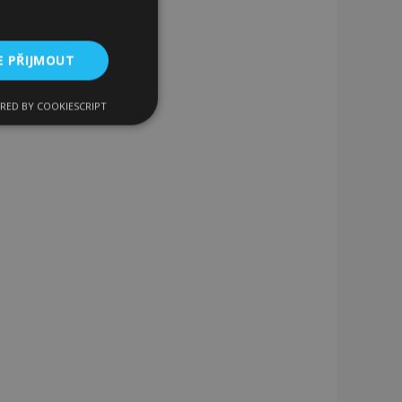
E PŘIJMOUT
RED BY COOKIESCRIPT
kční soubory
bory
 a správa účtu.
 pro zákazníka
ými nakupujícími,
řání, informace o