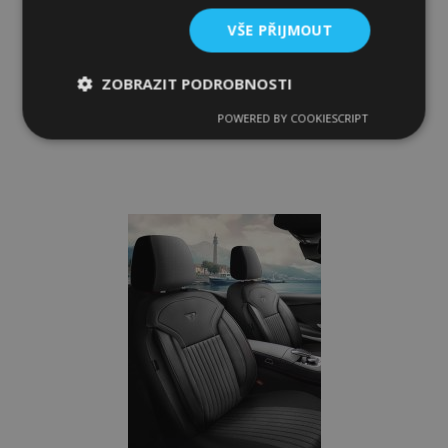
kompatibilní s MERCEDES - BENZ CLC
VŠE PŘIJMOUT
3 629,00 Kč
ZOBRAZIT PODROBNOSTI
Není skladem
POWERED BY COOKIESCRIPT
Nezbytně
Výkonové
Soubory
nutné
soubory
cílení
Přidat
soubory
k
oblíbeným
Funkční soubory
Nezbytně nutné soubory
Výkonové soubory
Soubory cílení
Funkční soubory
Nezbytně nutné soubory cookie umožňují základní