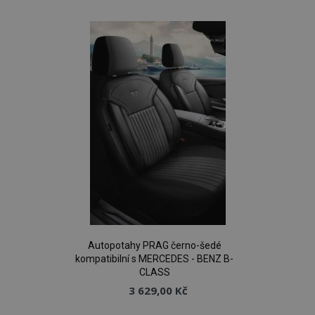
k
oblíbeným
product_data_storage
1 
Adobe Inc.
www.vtvauto.cz
recently_viewed_product
1 
Adobe Inc.
www.vtvauto.cz
Autopotahy PRAG černo-šedé
CookieScriptConsent
4 tý
CookieScript
d
kompatibilní s MERCEDES - BENZ B-
www.vtvauto.cz
CLASS
3 629,00 Kč