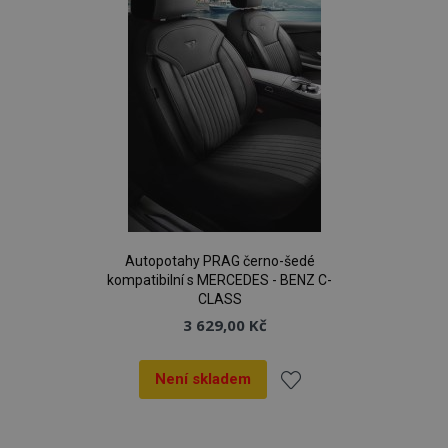
mage-translation-file-version
Zav
Adobe Inc.
proh
www.vtvauto.cz
Autopotahy PRAG černo-šedé
kompatibilní s MERCEDES - BENZ C-
CLASS
3 629,00 Kč
mage-cache-sessid
1 
Adobe Inc.
www.vtvauto.cz
Není skladem
Přidat