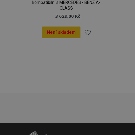
kompatibilní s MERCEDES - BENZ A-
CLASS
3 629,00 Kč
Není skladem
Přidat
k
oblíbeným
mage-cache-storage
1 
Adobe Inc.
www.vtvauto.cz